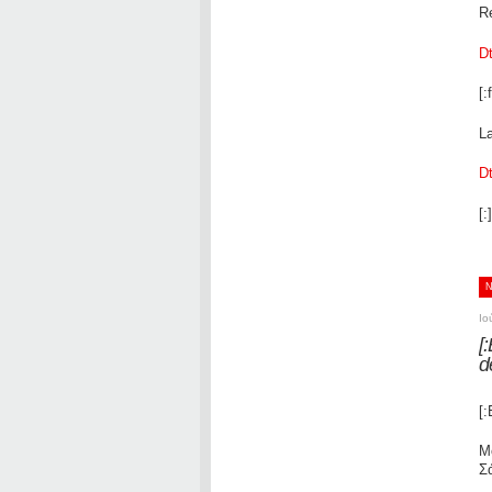
R
D
[:f
L
D
[:]
Ιο
[
d
[:
Μ
Σ