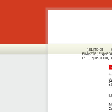
[:EL]ΠOΙΟΙ
ΕΙΜΑΣΤΕ[:EN]ABO
US[:FR]HISTORIQUE
Απ
[
d
[:
Μ
Σ