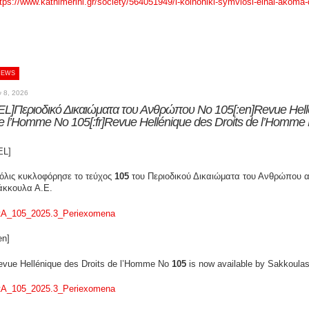
tps://www.kathimerini.gr/society/564051949/i-koinoniki-symviosi-einai-akoma-
NEWS
ν 8, 2026
:EL]Περιοδικό Δικαιώματα του Ανθρώπου Νο 105[:en]Revue Hell
e l’Homme No 105[:fr]Revue Hellénique des Droits de l’Homme 
EL]
όλις κυκλοφόρησε το τεύχος
105
του Περιοδικού Δικαιώματα του Ανθρώπου απ
άκκουλα Α.Ε.
tA_105_2025.3_Periexomena
en]
evue Hellénique des Droits de l’Homme Νο
105
is now available by Sakkoulas
tA_105_2025.3_Periexomena