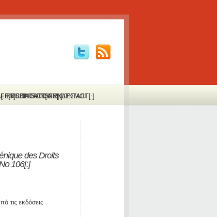
:FR]PUBLICATIONS[:]
Α[:EN]CONTACT[:FR]CONTACT[:]
LINKS
LIAISONS
ΣΥΝΔΕΣΜΟΙ
énique des Droits
No 106[:]
ό τις εκδόσεις