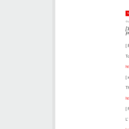
Φε
[
P
[:
Τ
ht
[:
Th
ht
[:f
L’