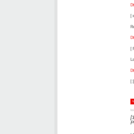
D
[:
R
D
[:f
L
D
[:]
Ιο
[
P