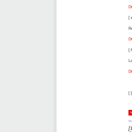
D
[:
R
D
[:f
L
D
[:]
Μα
[