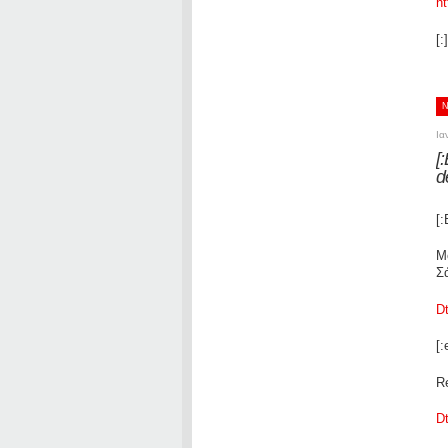
ht
[:]
Ια
[
d
[:
Μ
Σ
D
[:
R
D