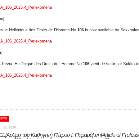
tA_106_2025.4_Periexomena
en]
evue Hellénique des Droits de l’Homme Νο
106
is now available by Sakkoulas
tA_106_2025.4_Periexomena
r]
a Revue Hellénique des Droits de l’Homme No
106
vient de sortir par Sakkoul
tA_106_2025.4_Periexomena
NEWS
ρ 11, 2026
:EL]Άρθρο του Καθηγητή Πέτρου Ι. Παραρά[:en]Article of Professo