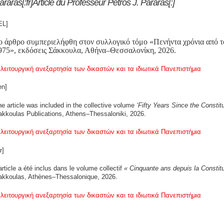
araras[:fr]Article du Professeur Petros J. Pararas[:]
EL]
ο άρθρο συμπεριελήφθη στον συλλογικό τόμο «Πενήντα χρόνια από τ
975», εκδόσεις Σάκκουλα, Αθήνα–Θεσσαλονίκη, 2026.
 λειτουργική ανεξαρτησία των δικαστών και τα ιδιωτικά Πανεπιστήμια
en]
e article was included in the collective volume
‘Fifty Years Since the Constitu
akkoulas Publications, Athens–Thessaloniki, 2026.
 λειτουργική ανεξαρτησία των δικαστών και τα ιδιωτικά Πανεπιστήμια
r]
article a été inclus dans le volume collectif
« Cinquante ans depuis la Constit
akkoulas, Athènes–Thessalonique, 2026.
 λειτουργική ανεξαρτησία των δικαστών και τα ιδιωτικά Πανεπιστήμια