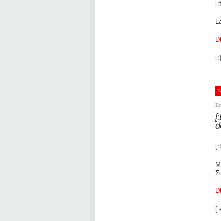
[:f
L
D
[:]
Σε
[
d
[:
Μ
Σ
D
[: