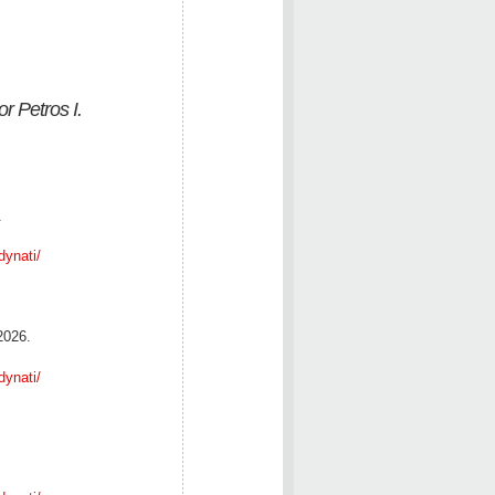
r Petros I.
.
dynati/
2026.
dynati/