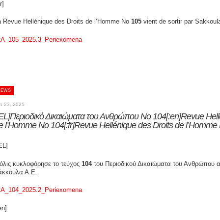
r]
a Revue Hellénique des Droits de l’Homme No
105
vient de sortir par Sakkoul
tA_105_2025.3_Periexomena
NEWS
π 23, 2025
:EL]Περιοδικό Δικαιώματα του Ανθρώπου Νο 104[:en]Revue Hell
e l’Homme No 104[:fr]Revue Hellénique des Droits de l’Homme 
EL]
όλις κυκλοφόρησε το τεύχος
104
του Περιοδικού Δικαιώματα του Ανθρώπου απ
άκκουλα Α.Ε.
tA_104_2025.2_Periexomena
en]