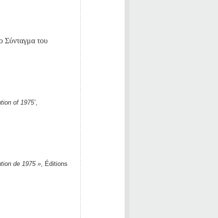
ο Σύνταγμα του
tion of 1975’
,
ution de 1975 »
, Éditions