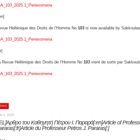
tA_103_2025.1_Periexomena
en]
evue Hellénique des Droits de l’Homme Νο
103
is now available by Sakkoulas
tA_103_2025.1_Periexomena
r]
a Revue Hellénique des Droits de l’Homme No
103
vient de sortir par Sakkoul
tA_103_2025.1_Periexomena
NEWS
ύλ 3, 2025
:EL]Άρθρο του Καθηγητή Πέτρου Ι. Παραρά[:en]Article of Professo
araras[:fr]Article du Professeur Petros J. Pararas[:]