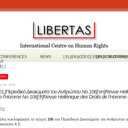
CONFERENCES
NEWS
[:EL]ΕΚΔOΣΕΙΣ[:EN]PUBLICATIONS[
[:EL]ΕΠΙΚΟΙΝΩΝΙ
UT
[:]
NEWS
ρ 30, 2026
:EL]Περιοδικό Δικαιώματα του Ανθρώπου Νο 106[:en]Revue Hell
e l’Homme No 106[:fr]Revue Hellénique des Droits de l’Homme 
EL]
όλις κυκλοφόρησε το τεύχος
106
του Περιοδικού Δικαιώματα του Ανθρώπου απ
άκκουλα Α.Ε.