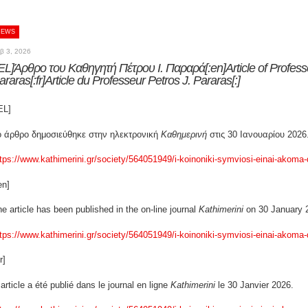
NEWS
β 3, 2026
:EL]Άρθρο του Καθηγητή Πέτρου Ι. Παραρά[:en]Article of Professo
araras[:fr]Article du Professeur Petros J. Pararas[:]
EL]
ο άρθρο δημοσιεύθηκε στην ηλεκτρονική
Καθημερινή
στις 30 Ιανουαρίου 2026
tps://www.kathimerini.gr/society/564051949/i-koinoniki-symviosi-einai-akoma-
en]
e article has been published in the on-line journal
Kathimerini
on 30 January 
tps://www.kathimerini.gr/society/564051949/i-koinoniki-symviosi-einai-akoma-
r]
 article a été publié dans le journal en ligne
Kathimerini
le 30 Janvier 2026.