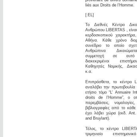
liés aux Droits de l’Homme.
[:EL]
Το Διεθνές Κέντρο Δικ
Ανθρώπου LIBERTAS , είναι 
κερδοσκοπικού χαρακτήρα
Αθήνα. Κάθε χρόνο διο
συνέδριο το οποίο σχετ
Ανθρώπινα Δικαιώμα
συμμετοχή σε αυτό
διακεκριμένοι επιστή
Καθηγητές Νομικής, Δικαστ
κ.α.
Επιπρόσθετα, το κέντρο 
αναλάβει την πρωτοβουλία 
ετήσιο τόμο “L’ Annuaire In
droits de l’Homme”, ο οπ
παρεμβάσεις, νομολογίες
βιβλιογραφίες από το κάθε
έχει λάβει χώρα (εκδ. Ant
and Bruylant).
Τέλος, το κέντρο LIBERT
τριμηνιαίο επιστημονι