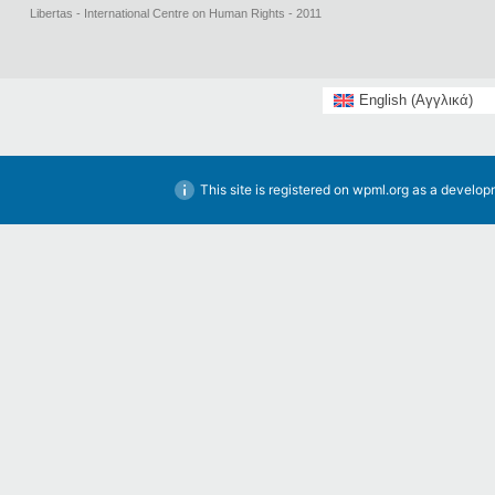
Libertas - International Centre on Human Rights - 2011
English
(
Αγγλικά
)
This site is registered on
wpml.org
as a developm