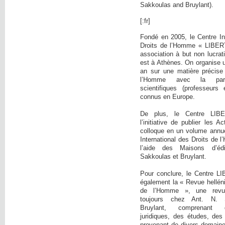
Sakkoulas and Bruylant).
[:fr]
Fondé en 2005, le Centre In
Droits de l’Homme « LIBER
association à but non lucrati
est à Athènes. On organise 
an sur une matière précise
l’Homme avec la parti
scientifiques (professeurs 
connus en Europe.
De plus, le Centre LIB
l’initiative de publier les 
colloque en un volume annue
International des Droits de
l’aide des Maisons d’éd
Sakkoulas et Bruylant.
Pour conclure, le Centre L
également la « Revue hellén
de l’Homme », une revue 
toujours chez Ant. N. 
Bruylant, comprenant 
juridiques, des études, des
provenant de divers domaine