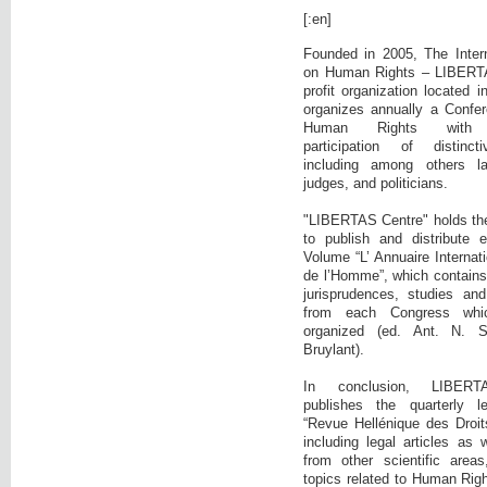
[:en]
Founded in 2005, The Intern
on Human Rights – LIBERTA
profit organization located 
organizes annually a Confer
Human Rights with c
participation of distinct
including among others la
judges, and politicians.
"LIBERTAS Centre" holds the i
to publish and distribute 
Volume “L’ Annuaire Internati
de l’Homme”, which contains:
jurisprudences, studies and
from each Congress wh
organized (ed. Ant. N. 
Bruylant).
In conclusion, LIBE
publishes the quarterly l
“Revue Hellénique des Droi
including legal articles as 
from other scientific area
topics related to Human Righ