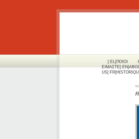
[:EL]ΠOΙΟΙ
ΕΙΜΑΣΤΕ[:EN]ABO
US[:FR]HISTORIQUE
Μά
R