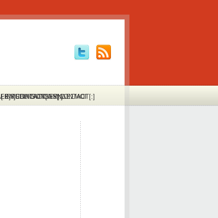
:FR]PUBLICATIONS[:]
Α[:EN]CONTACT[:FR]CONTACT[:]
LINKS
LIAISONS
ΣΥΝΔΕΣΜΟΙ