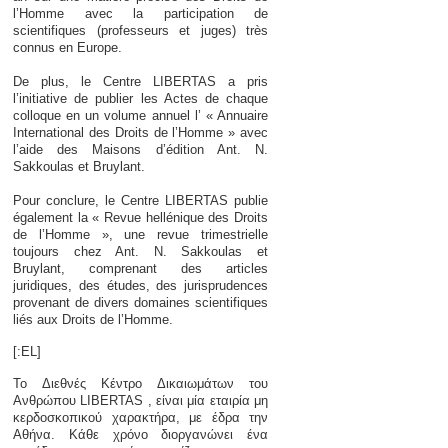
l’Homme avec la participation de
scientifiques (professeurs et juges) très
connus en Europe.
De plus, le Centre LIBERTAS a pris
l’initiative de publier les Actes de chaque
colloque en un volume annuel l’ « Annuaire
International des Droits de l’Homme » avec
l’aide des Maisons d’édition Ant. N.
Sakkoulas et Bruylant.
Pour conclure, le Centre LIBERTAS publie
également la « Revue hellénique des Droits
de l’Homme », une revue trimestrielle
toujours chez Ant. N. Sakkoulas et
Bruylant, comprenant des articles
juridiques, des études, des jurisprudences
provenant de divers domaines scientifiques
liés aux Droits de l’Homme.
[:EL]
Το Διεθνές Κέντρο Δικαιωμάτων του
Ανθρώπου LIBERTAS , είναι μία εταιρία μη
κερδοσκοπικού χαρακτήρα, με έδρα την
Αθήνα. Κάθε χρόνο διοργανώνει ένα