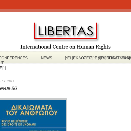
CONFERENCES
NEWS
[:EL]ΕΚΔOΣΕΙΣ[:EN]PUBLICATIONS[
[:EL]ΕΠΙΚΟΙΝΩΝΙ
UT
[:]
ι 17, 2021
evue 86