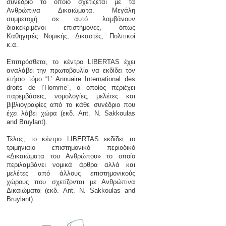
συνέδριο το οποίο σχετίζεται με τα
Ανθρώπινα Δικαιώματα. Μεγάλη
συμμετοχή σε αυτό λαμβάνουν
διακεκριμένοι επιστήμονες, όπως
Καθηγητές Νομικής, Δικαστές, Πολιτικοί
κ.α.
Επιπρόσθετα, το κέντρο LIBERTAS έχει
αναλάβει την πρωτοβουλία να εκδίδει τον
ετήσιο τόμο “L’ Annuaire International des
droits de l’Homme”, ο οποίος περιέχει
παρεμβάσεις, νομολογίες, μελέτες και
βιβλιογραφίες από το κάθε συνέδριο που
έχει λάβει χώρα (εκδ. Ant. N. Sakkoulas
and Bruylant).
Τέλος, το κέντρο LIBERTAS εκδίδει το
τριμηνιαίο επιστημονικό περιοδικό
«Δικαιώματα του Ανθρώπου» το οποίο
περιλαμβάνει νομικά άρθρα αλλά και
μελέτες από άλλους επιστημονικούς
χώρους που σχετίζονται με Ανθρώπινα
Δικαιώματα (εκδ. Ant. N. Sakkoulas and
Bruylant).