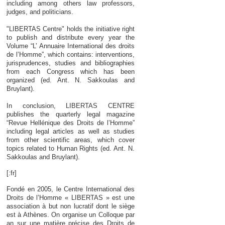
including among others law professors,
judges, and politicians.
"LIBERTAS Centre" holds the initiative right
to publish and distribute every year the
Volume “L’ Annuaire International des droits
de l’Homme”, which contains: interventions,
jurisprudences, studies and bibliographies
from each Congress which has been
organized (ed. Ant. N. Sakkoulas and
Bruylant).
In conclusion, LIBERTAS CENTRE
publishes the quarterly legal magazine
“Revue Hellénique des Droits de l’Homme”
including legal articles as well as studies
from other scientific areas, which cover
topics related to Human Rights (ed. Ant. N.
Sakkoulas and Bruylant).
[:fr]
Fondé en 2005, le Centre International des
Droits de l’Homme « LIBERTAS » est une
association à but non lucratif dont le siège
est à Athènes. On organise un Colloque par
an sur une matière précise des Droits de