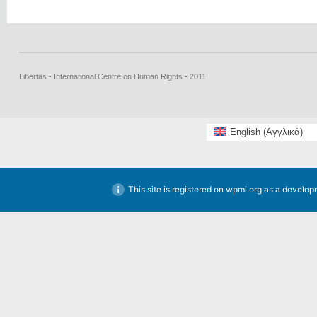
Libertas - International Centre on Human Rights - 2011
English
(
Αγγλικά
)
This site is registered on
wpml.org
as a developm