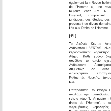
également la « Revue hellén
de l’Homme », une revue 
toujours chez Ant. N. 
Bruylant, comprenant 
juridiques, des études, des
provenant de divers domaine
liés aux Droits de l’Homme.
[:EL]
Το Διεθνές Κέντρο Δικ
Ανθρώπου LIBERTAS , είναι 
κερδοσκοπικού χαρακτήρα
Αθήνα. Κάθε χρόνο διο
συνέδριο το οποίο σχετ
Ανθρώπινα Δικαιώμα
συμμετοχή σε αυτό
διακεκριμένοι επιστή
Καθηγητές Νομικής, Δικαστ
κ.α.
Επιπρόσθετα, το κέντρο 
αναλάβει την πρωτοβουλία 
ετήσιο τόμο “L’ Annuaire In
droits de l’Homme”, ο οπ
παρεμβάσεις, νομολογίες