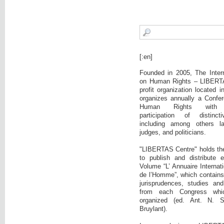
[:en]
Founded in 2005, The Intern
on Human Rights – LIBERTA
profit organization located 
organizes annually a Confer
Human Rights with c
participation of distinct
including among others la
judges, and politicians.
"LIBERTAS Centre" holds the i
to publish and distribute 
Volume “L’ Annuaire Internati
de l’Homme”, which contains:
jurisprudences, studies and
from each Congress wh
organized (ed. Ant. N. 
Bruylant).