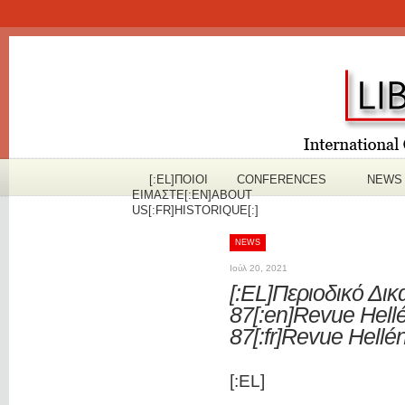
[:EL]ΠOΙΟΙ
CONFERENCES
NEWS
ΕΙΜΑΣΤΕ[:EN]ABOUT
US[:FR]HISTORIQUE[:]
NEWS
Ιούλ 20, 2021
[:EL]Περιοδικό Δι
87[:en]Revue Hell
87[:fr]Revue Hellé
[:EL]