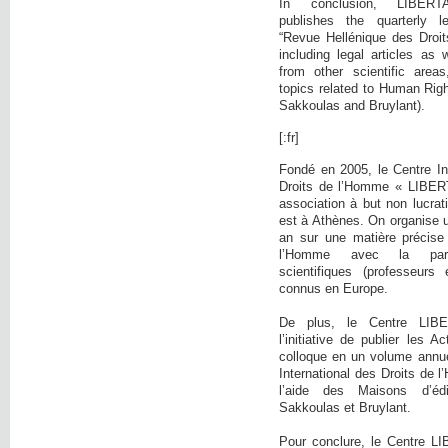
In conclusion, LIBE
publishes the quarterly l
“Revue Hellénique des Droi
including legal articles as 
from other scientific area
topics related to Human Righ
Sakkoulas and Bruylant).
[:fr]
Fondé en 2005, le Centre In
Droits de l’Homme « LIBER
association à but non lucrati
est à Athènes. On organise 
an sur une matière précise
l’Homme avec la parti
scientifiques (professeurs 
connus en Europe.
De plus, le Centre LIB
l’initiative de publier les 
colloque en un volume annue
International des Droits de
l’aide des Maisons d’éd
Sakkoulas et Bruylant.
Pour conclure, le Centre L