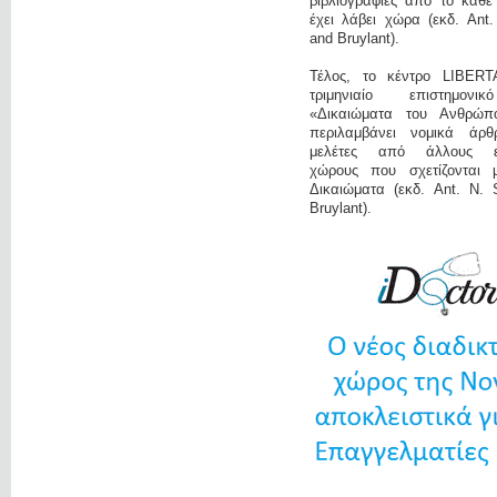
βιβλιογραφίες από το κάθε
έχει λάβει χώρα (εκδ. Ant
and Bruylant).
Τέλος, το κέντρο LIBERT
τριμηνιαίο επιστημονι
«Δικαιώματα του Ανθρώπ
περιλαμβάνει νομικά άρ
μελέτες από άλλους επ
χώρους που σχετίζονται 
Δικαιώματα (εκδ. Ant. N. 
Bruylant).