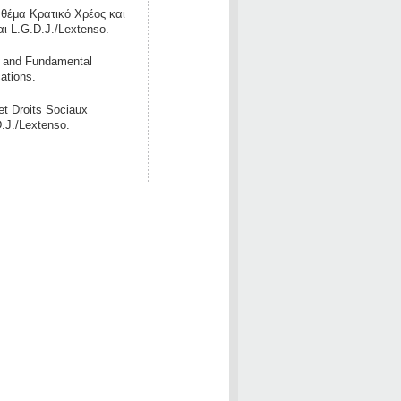
 θέμα Κρατικό Χρέος και
ι L.G.D.J./Lextenso.
t and Fundamental
ations.
et Droits Sociaux
.J./Lextenso.