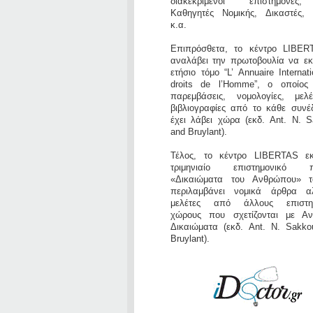
διακεκριμένοι επιστήμονε
Καθηγητές Νομικής, Δικαστές, Π
κ.α.
Επιπρόσθετα, το κέντρο LIBER
αναλάβει την πρωτοβουλία να εκδ
ετήσιο τόμο “L’ Annuaire Internat
droits de l’Homme”, ο οποίος 
παρεμβάσεις, νομολογίες, μελ
βιβλιογραφίες από το κάθε συνέ
έχει λάβει χώρα (εκδ. Ant. N. S
and Bruylant).
Τέλος, το κέντρο LIBERTAS εκ
τριμηνιαίο επιστημονικό πε
«Δικαιώματα του Ανθρώπου» τ
περιλαμβάνει νομικά άρθρα α
μελέτες από άλλους επιστημ
χώρους που σχετίζονται με Αν
Δικαιώματα (εκδ. Ant. N. Sakko
Bruylant).