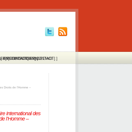
:FR]PUBLICATIONS[:]
Α[:EN]CONTACT[:FR]CONTACT[:]
LINKS
LIAISONS
ΣΥΝΔΕΣΜΟΙ
des Droits de l’Homme –
re International des
s de l’Homme –