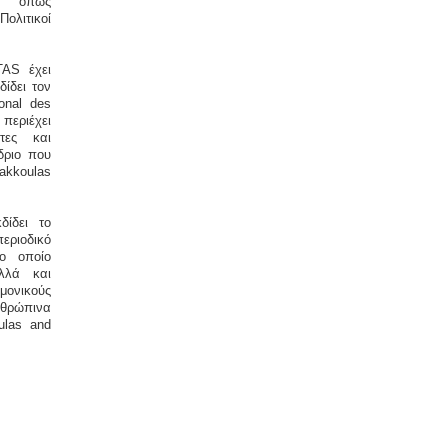
ς, όπως
ολιτικοί
TAS έχει
ίδει τον
ional des
περιέχει
έτες και
δριο που
akkoulas
δίδει το
ριοδικό
ο οποίο
λλά και
ονικούς
θρώπινα
ulas and