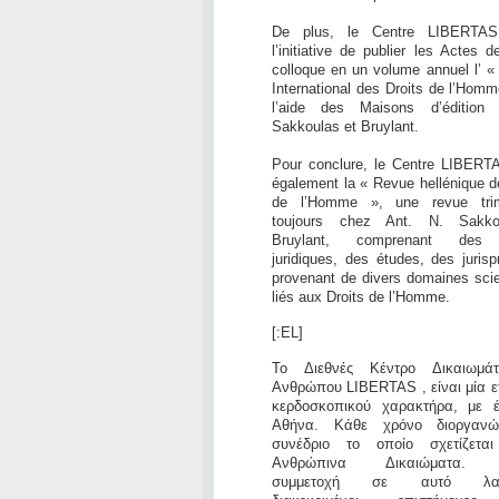
De plus, le Centre LIBERTAS
l’initiative de publier les Actes 
colloque en un volume annuel l’ «
International des Droits de l’Hom
l’aide des Maisons d’édition
Sakkoulas et Bruylant.
Pour conclure, le Centre LIBERTA
également la « Revue hellénique d
de l’Homme », une revue trime
toujours chez Ant. N. Sakko
Bruylant, comprenant des a
juridiques, des études, des juris
provenant de divers domaines scie
liés aux Droits de l’Homme.
[:EL]
Το Διεθνές Κέντρο Δικαιωμά
Ανθρώπου LIBERTAS , είναι μία ετ
κερδοσκοπικού χαρακτήρα, με 
Αθήνα. Κάθε χρόνο διοργανώ
συνέδριο το οποίο σχετίζετα
Ανθρώπινα Δικαιώματα. 
συμμετοχή σε αυτό λαμ