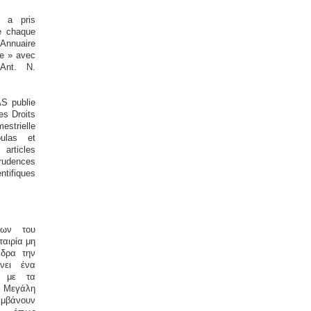
 a pris
de chaque
 Annuaire
me » avec
 Ant. N.
S publie
es Droits
strielle
ulas et
rticles
prudences
ntifiques
των του
αιρία μη
έδρα την
νει ένα
ι με τα
Μεγάλη
βάνουν