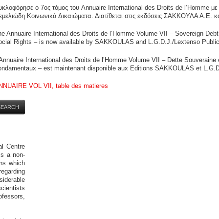
υκλοφόρησε ο 7ος τόμος του Annuaire International des Droits de l’Homme με
εμελιώδη Κοινωνικά Δικαιώματα. Διατίθεται στις εκδόσεις ΣΑΚΚΟΥΛΑ Α.Ε. κα
he Annuaire International des Droits de l’Homme Volume VII – Sovereign Deb
ocial Rights – is now available by SAKKOULAS and L.G.D.J./Lextenso Public
Annuaire International des Droits de l’Homme Volume VII – Dette Souveraine 
ondamentaux – est maintenant disponible aux Editions SAKKOULAS et L.G.D
NNUAIRE VOL VII, table des matieres
al Centre
s a non-
ens which
regarding
erable
ientists
fessors,