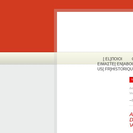
[:EL]ΠOΙΟΙ
ΕΙΜΑΣΤΕ[:EN]ABO
US[:FR]HISTORIQUE
Δε
Vo
--
A
D
V