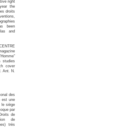
ive right
year the
es droits
ventions,
ographies
as been
ulas and
CENTRE
magazine
l’Homme”
s studies
ch cover
. Ant. N.
ional des
 est une
 le siège
loque par
roits de
tion de
ges) très