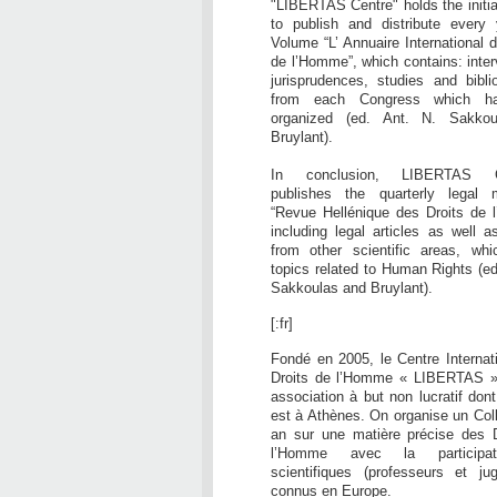
"LIBERTAS Centre" holds the initiat
to publish and distribute every 
Volume “L’ Annuaire International d
de l’Homme”, which contains: inter
jurisprudences, studies and bibli
from each Congress which h
organized (ed. Ant. N. Sakko
Bruylant).
In conclusion, LIBERTAS 
publishes the quarterly legal 
“Revue Hellénique des Droits de 
including legal articles as well a
from other scientific areas, whi
topics related to Human Rights (ed
Sakkoulas and Bruylant).
[:fr]
Fondé en 2005, le Centre Internat
Droits de l’Homme « LIBERTAS »
association à but non lucratif dont
est à Athènes. On organise un Col
an sur une matière précise des D
l’Homme avec la participa
scientifiques (professeurs et ju
connus en Europe.