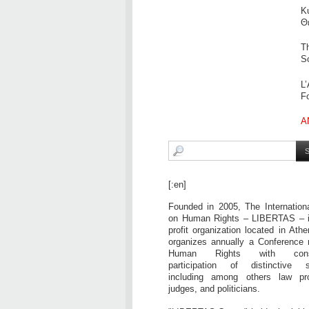
Κ
Θ
T
S
L’
F
A
[:en]
Founded in 2005, The Internation
on Human Rights – LIBERTAS – i
profit organization located in Ath
organizes annually a Conference 
Human Rights with consid
participation of distinctive sc
including among others law pro
judges, and politicians.