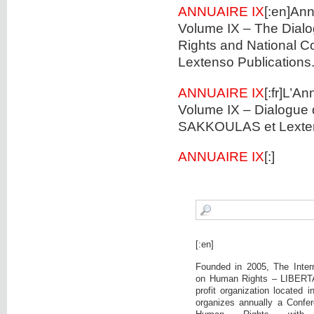
ANNUAIRE IX
[:en]Ann
Volume ΙΧ – The Dial
Rights and National 
Lextenso Publications
ANNUAIRE IX
[:fr]L’A
Volume IX – Dialogue de
SAKKOULAS et Lexte
ANNUAIRE IX
[:]
[:en]
Founded in 2005, The Intern
on Human Rights – LIBERTA
profit organization located 
organizes annually a Confer