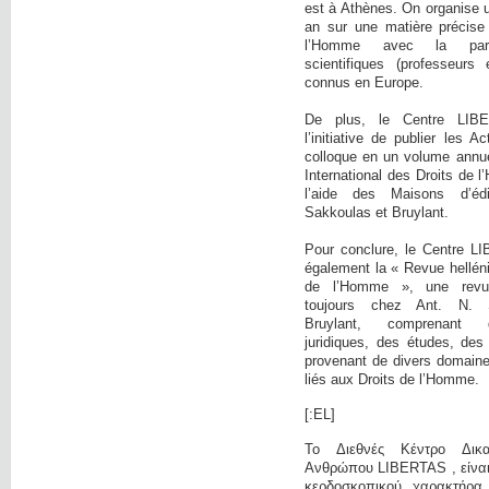
est à Athènes. On organise 
an sur une matière précise
l’Homme avec la parti
scientifiques (professeurs 
connus en Europe.
De plus, le Centre LIB
l’initiative de publier les 
colloque en un volume annue
International des Droits de
l’aide des Maisons d’éd
Sakkoulas et Bruylant.
Pour conclure, le Centre L
également la « Revue hellén
de l’Homme », une revue 
toujours chez Ant. N. 
Bruylant, comprenant 
juridiques, des études, des
provenant de divers domaine
liés aux Droits de l’Homme.
[:EL]
Το Διεθνές Κέντρο Δικ
Ανθρώπου LIBERTAS , είναι 
κερδοσκοπικού χαρακτήρα