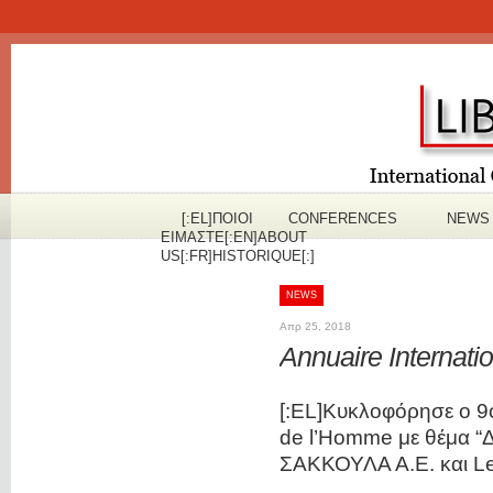
[:EL]ΠOΙΟΙ
CONFERENCES
NEWS
ΕΙΜΑΣΤΕ[:EN]ABOUT
US[:FR]HISTORIQUE[:]
NEWS
Απρ 25, 2018
Annuaire Internati
[:EL]Κυκλοφόρησε ο 9ο
de l’Homme με θέμα “Δ
ΣΑΚΚΟΥΛΑ Α.Ε. και Le