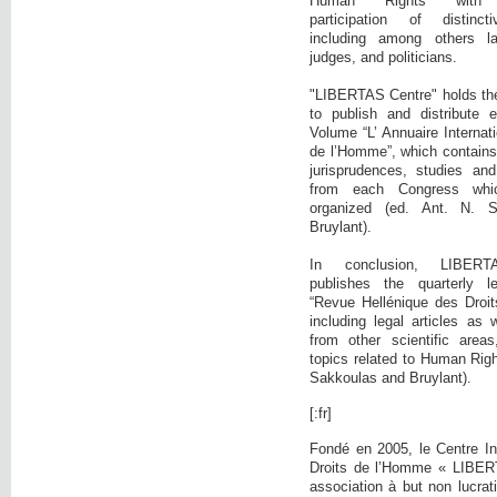
Human Rights with c
participation of distinct
including among others la
judges, and politicians.
"LIBERTAS Centre" holds the i
to publish and distribute 
Volume “L’ Annuaire Internati
de l’Homme”, which contains:
jurisprudences, studies and
from each Congress wh
organized (ed. Ant. N. 
Bruylant).
In conclusion, LIBE
publishes the quarterly l
“Revue Hellénique des Droi
including legal articles as 
from other scientific area
topics related to Human Righ
Sakkoulas and Bruylant).
[:fr]
Fondé en 2005, le Centre In
Droits de l’Homme « LIBER
association à but non lucrati