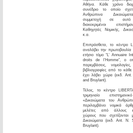
Αθήνα. Κάθε χρόνο διο
συνέδριο το οποίο σχετ
Ανθρώπινα Δικαιώμα
συμμετοχή σε αυτό
διακεκριμένοι επιστή
Καθηγητές Νομικής, Δικαστ
κ.α.
Επιπρόσθετα, το κέντρο 
αναλάβει την πρωτοβουλία 
ετήσιο τόμο “L’ Annuaire In
droits de l’Homme”, ο οπ
παρεμβάσεις, νομολογίες
βιβλιογραφίες από το κάθε
έχει λάβει χώρα (εκδ. Ant
and Bruylant).
Τέλος, το κέντρο LIBERT
τριμηνιαίο επιστημονι
«Δικαιώματα του Ανθρώπ
περιλαμβάνει νομικά άρ
μελέτες από άλλους επ
χώρους που σχετίζονται 
Δικαιώματα (εκδ. Ant. N. 
Bruylant).