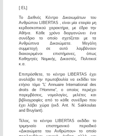
[:EL]
Το Διεθνές Κέντρο Δικαιωμάτων του
Ανθρώπου LIBERTAS , είναι μία εταιρία μη
κερδοσκοπικού χαρακτήρα, με έδρα την
Αθήνα. Κάθε χρόνο διοργανώνει ένα
συνέδριο το οποίο σχετίζεται με τα
Ανθρώπινα Δικαιώματα. Μεγάλη
συμμετοχή σε αυτό λαμβάνουν
διακεκριμένοι επιστήμονες, όπως
Καθηγητές Νομικής, Δικαστές, Πολιτικοί
κ.α.
Επιπρόσθετα, το κέντρο LIBERTAS έχει
αναλάβει την πρωτοβουλία να εκδίδει τον
ετήσιο τόμο “L’ Annuaire International des
droits de l’Homme”, ο οποίος περιέχει
παρεμβάσεις, νομολογίες, μελέτες και
βιβλιογραφίες από το κάθε συνέδριο που
έχει λάβει χώρα (εκδ. Ant. N. Sakkoulas
and Bruylant).
Τέλος, το κέντρο LIBERTAS εκδίδει το
τριμηνιαίο επιστημονικό περιοδικό
«Δικαιώματα του Ανθρώπου» το οποίο