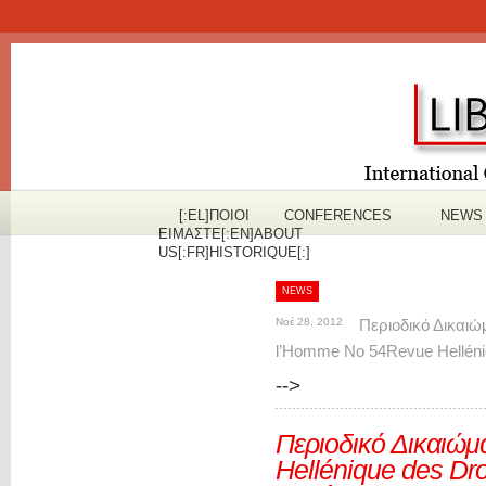
[:EL]ΠOΙΟΙ
CONFERENCES
NEWS
ΕΙΜΑΣΤΕ[:EN]ABOUT
US[:FR]HISTORIQUE[:]
NEWS
Νοέ 28, 2012
Περιοδικό Δικαι
l’Homme No 54
Revue Hellén
-->
Περιοδικό Δικαιώ
Hellénique des Dr