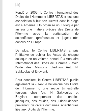
[:fr]
Fondé en 2005, le Centre International des
Droits de l’Homme « LIBERTAS » est une
association à but non lucratif dont le siège
est à Athènes. On organise un Colloque par
an sur une matière précise des Droits de
l’Homme avec la participation de
scientifiques (professeurs et juges) très
connus en Europe.
De plus, le Centre LIBERTAS a pris
l’initiative de publier les Actes de chaque
colloque en un volume annuel l’ « Annuaire
International des Droits de l’Homme » avec
l’aide des Maisons d’édition Ant. N.
Sakkoulas et Bruylant.
Pour conclure, le Centre LIBERTAS publie
également la « Revue hellénique des Droits
de l’Homme », une revue trimestrielle
toujours chez Ant. N. Sakkoulas et
Bruylant, comprenant des articles
juridiques, des études, des jurisprudences
provenant de divers domaines scientifiques
liés aux Droits de l’Homme.