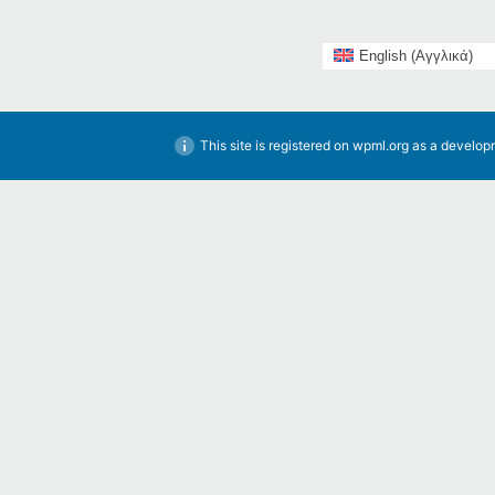
English
(
Αγγλικά
)
This site is registered on
wpml.org
as a developm