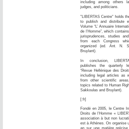
including among others la
judges, and politicians.
"LIBERTAS Centre" holds the i
to publish and distribute 
Volume “L’ Annuaire Internati
de l’Homme”, which contains:
jurisprudences, studies and
from each Congress wh
organized (ed. Ant. N. 
Bruylant).
In conclusion, LIBE
publishes the quarterly l
“Revue Hellénique des Droi
including legal articles as 
from other scientific area
topics related to Human Righ
Sakkoulas and Bruylant).
[:fr]
Fondé en 2005, le Centre In
Droits de l’Homme « LIBER
association à but non lucrati
est à Athènes. On organise 
an sur une matière précise