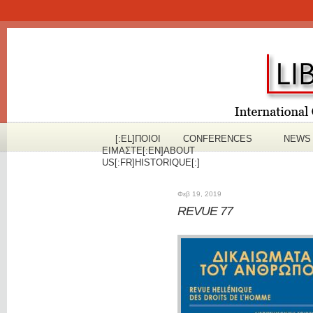
[:EL]ΠOΙΟΙ
CONFERENCES
NEWS
ΕΙΜΑΣΤΕ[:EN]ABOUT
US[:FR]HISTORIQUE[:]
Φεβ 19, 2019
REVUE 77