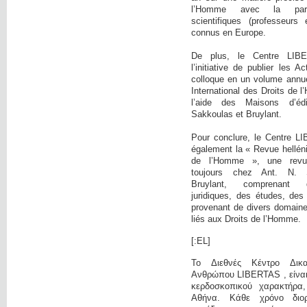
l’Homme avec la parti
scientifiques (professeurs 
connus en Europe.
De plus, le Centre LIB
l’initiative de publier les 
colloque en un volume annue
International des Droits de
l’aide des Maisons d’éd
Sakkoulas et Bruylant.
Pour conclure, le Centre L
également la « Revue hellén
de l’Homme », une revue 
toujours chez Ant. N. 
Bruylant, comprenant 
juridiques, des études, des
provenant de divers domaine
liés aux Droits de l’Homme.
[:EL]
Το Διεθνές Κέντρο Δικ
Ανθρώπου LIBERTAS , είναι 
κερδοσκοπικού χαρακτήρα
Αθήνα. Κάθε χρόνο διο