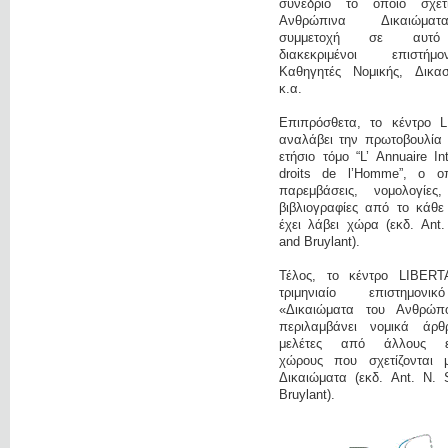
συνέδριο το οποίο σχετ
Ανθρώπινα Δικαιώμα
συμμετοχή σε αυτό
διακεκριμένοι επιστή
Καθηγητές Νομικής, Δικαστ
κ.α.
Επιπρόσθετα, το κέντρο 
αναλάβει την πρωτοβουλία 
ετήσιο τόμο “L’ Annuaire In
droits de l’Homme”, ο οπ
παρεμβάσεις, νομολογίες
βιβλιογραφίες από το κάθε
έχει λάβει χώρα (εκδ. Ant
and Bruylant).
Τέλος, το κέντρο LIBERT
τριμηνιαίο επιστημονι
«Δικαιώματα του Ανθρώπ
περιλαμβάνει νομικά άρ
μελέτες από άλλους επ
χώρους που σχετίζονται 
Δικαιώματα (εκδ. Ant. N. 
Bruylant).