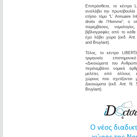
Επιπρόσθετα, το κέντρο 
αναλάβει την πρωτοβουλία 
ετήσιο τόμο “L’ Annuaire In
droits de l’Homme”, ο οπ
παρεμβάσεις, νομολογίες
βιβλιογραφίες από το κάθε
έχει λάβει χώρα (εκδ. Ant
and Bruylant).
Τέλος, το κέντρο LIBERT
τριμηνιαίο επιστημονι
«Δικαιώματα του Ανθρώπ
περιλαμβάνει νομικά άρ
μελέτες από άλλους επ
χώρους που σχετίζονται 
Δικαιώματα (εκδ. Ant. N. 
Bruylant).