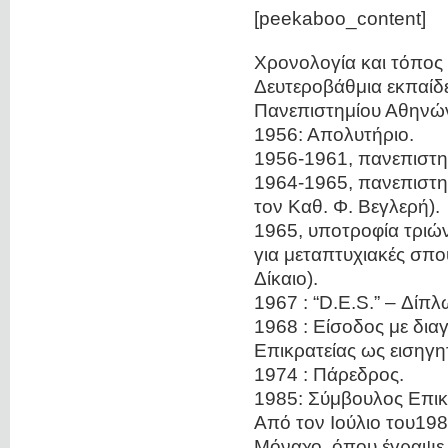
[peekaboo_content]
Χρονολογία και τόπος 
Δευτεροβάθμια εκπαίδε
Πανεπιστημίου Αθηνώ
1956: Απολυτήριο.
1956-1961, πανεπιστη
1964-1965, πανεπιστη
τον Καθ. Φ. Βεγλερή).
1965, υποτροφία τριώ
για μεταπτυχιακές σπο
Δίκαιο).
1967 : “D.E.S.” – Δί
1968 : Είσοδος με δια
Επικρατείας ως εισηγη
1974 : Πάρεδρος.
1985: Σύμβουλος Επικ
Από τον Ιούλιο του19
Μόναχο, όπου έγραψε τ