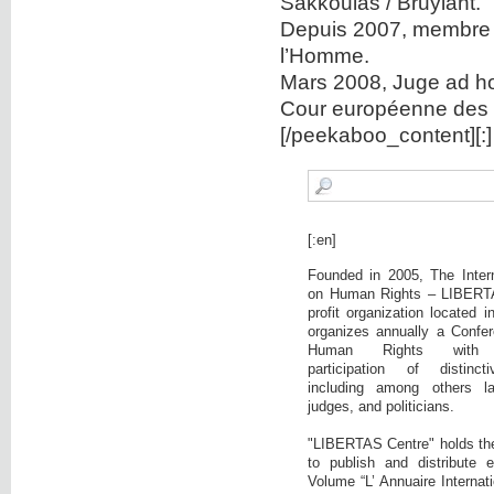
Sakkoulas / Bruylant.
Depuis 2007, membre d
l’Homme.
Mars 2008, Juge ad ho
Cour européenne des 
[/peekaboo_content][:]
[:en]
Founded in 2005, The Intern
on Human Rights – LIBERTA
profit organization located 
organizes annually a Confer
Human Rights with c
participation of distinct
including among others la
judges, and politicians.
"LIBERTAS Centre" holds the i
to publish and distribute 
Volume “L’ Annuaire Internati