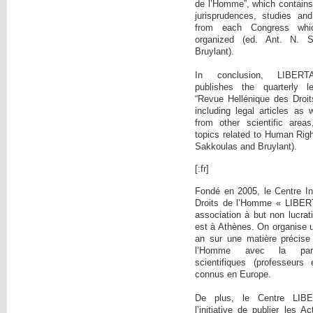
de l’Homme”, which contains:
jurisprudences, studies and
from each Congress wh
organized (ed. Ant. N. 
Bruylant).
In conclusion, LIBE
publishes the quarterly l
“Revue Hellénique des Droi
including legal articles as 
from other scientific area
topics related to Human Righ
Sakkoulas and Bruylant).
[:fr]
Fondé en 2005, le Centre In
Droits de l’Homme « LIBER
association à but non lucrati
est à Athènes. On organise 
an sur une matière précise
l’Homme avec la parti
scientifiques (professeurs 
connus en Europe.
De plus, le Centre LIB
l’initiative de publier les 