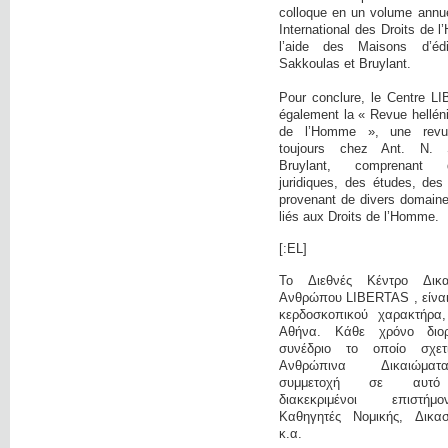
colloque en un volume annue
International des Droits de
l’aide des Maisons d’éd
Sakkoulas et Bruylant.
Pour conclure, le Centre L
également la « Revue hellén
de l’Homme », une revue 
toujours chez Ant. N. 
Bruylant, comprenant 
juridiques, des études, des
provenant de divers domaine
liés aux Droits de l’Homme.
[:EL]
Το Διεθνές Κέντρο Δικ
Ανθρώπου LIBERTAS , είναι 
κερδοσκοπικού χαρακτήρα
Αθήνα. Κάθε χρόνο διο
συνέδριο το οποίο σχετ
Ανθρώπινα Δικαιώμα
συμμετοχή σε αυτό
διακεκριμένοι επιστή
Καθηγητές Νομικής, Δικαστ
κ.α.