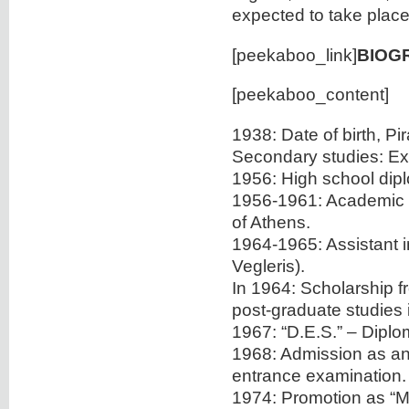
expected to take place
[peekaboo_link]
BIOG
[peekaboo_content]
1938: Date of birth, Pi
Secondary studies: Exp
1956: High school dip
1956-1961: Academic st
of Athens.
1964-1965: Assistant in
Vegleris).
In 1964: Scholarship f
post-graduate studies i
1967: “D.E.S.” – Diplo
1968: Admission as an 
entrance examination.
1974: Promotion as “Ma