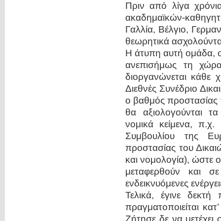
Πριν από λίγα χρόν
ακαδημαϊκών-καθηγη
Γαλλία, Βέλγιο, Γερμα
θεωρητικά ασχολούντα
Η άτυπη αυτή ομάδα, 
ανεπισήμως τη χώρα
διοργανώνεται κάθε χρ
Διεθνές Συνέδριο Δικ
ο βαθμός προστασίας τ
θα αξιολογούνται τα
νομικά κείμενα, π.χ
Συμβουλίου της Ευ
προστασίας του Δικαι
και νομολογία), ώστε 
μεταφερθούν και σε
ενδεικνυόμενες ενέργειε
Τελικά, έγινε δεκτή
πραγματοποιείται κατ’
Ζήτησε δε να μετέχει 