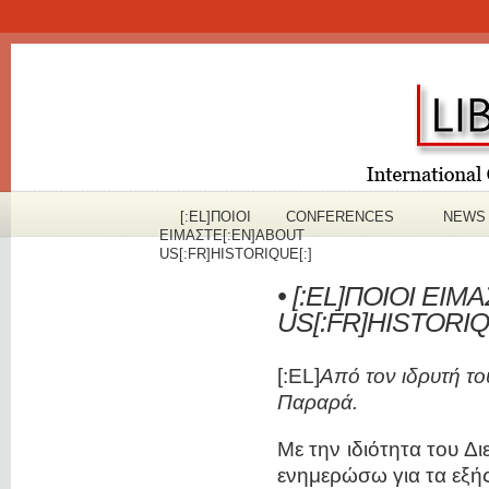
[:EL]ΠOΙΟΙ
CONFERENCES
NEWS
ΕΙΜΑΣΤΕ[:EN]ABOUT
US[:FR]HISTORIQUE[:]
• [:EL]ΠOΙΟΙ ΕΙ
US[:FR]HISTORIQU
[:EL]
Από τον ιδρυτή τ
Παραρά.
Με την ιδιότητα του Δ
ενημερώσω για τα εξής