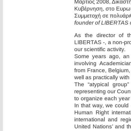
Μάρτιος 2008, Δικαστή
Κυβέρνηση, στο Ευρω
Συμμετοχή σε πολυάριθ
founder of LIBERTAS c
As the director of 
LIBERTAS -, a non-prof
our scientific activity.
Some years ago, an 
involving Academicia
from France, Belgium,
well as practically wi
The “atypical group” 
representing our Count
to organize each year
In that way, we could 
Human Right internati
international and reg
United Nations’ and th