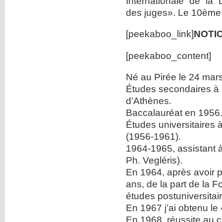
Internationale de la 
des juges». Le 10ème 
[peekaboo_link]
NOTI
[peekaboo_content]
Né au Pirée le 24 mar
Études secondaires à l
d’Athènes.
Baccalauréat en 1956
Études universitaires à
(1956-1961).
1964-1965, assistant à
Ph. Vegléris).
En 1964, après avoir p
ans, de la part de la 
études postuniversitaire
En 1967 j’ai obtenu le
En 1968, réussite au 