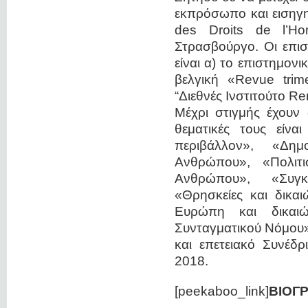
εκπρόσωπο και εισηγητ
des Droits de l’H
Στρασβούργο. Oι επισ
είναι α) το επιστημον
βελγική «Revue trime
“Διεθνές Ινστιτούτο Re
Μέχρι στιγμής έχουν δ
θεματικές τους είνα
περιβάλλον», «Δημ
Ανθρώπου», «Πολιτι
Ανθρώπου», «Συγκ
«Θρησκείες και δικα
Ευρώπη και δικαι
Συνταγματικού Νόμου»
και επετειακό Συνέδρ
2018.
[peekaboo_link]
ΒΙΟΓ