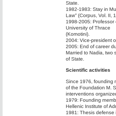
State.
1982-1983: Stay in Mun
Law” (Corpus, Vol. II, 
1998-2005: Professor o
University of Thrace
(Komotini).
2004: Vice-president of
2005: End of career due
Married to Nadia, two 
of State.
Scientific activities
Since 1976, founding 
of the Foundation M. S
interventions organize
1979: Founding member
Hellenic Institute of A
1981: Thesis defense i