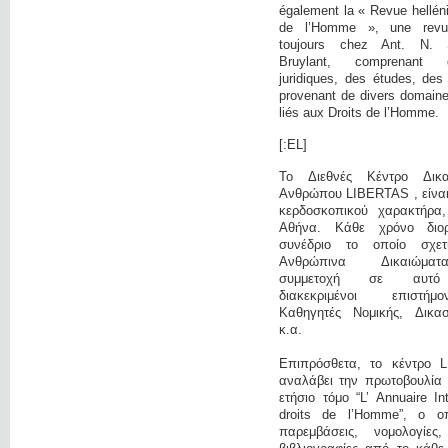
également la « Revue hellén
de l’Homme », une revue 
toujours chez Ant. N. 
Bruylant, comprenant 
juridiques, des études, des
provenant de divers domaine
liés aux Droits de l’Homme.
[:EL]
Το Διεθνές Κέντρο Δικ
Ανθρώπου LIBERTAS , είναι 
κερδοσκοπικού χαρακτήρα
Αθήνα. Κάθε χρόνο διο
συνέδριο το οποίο σχετ
Ανθρώπινα Δικαιώμα
συμμετοχή σε αυτό
διακεκριμένοι επιστή
Καθηγητές Νομικής, Δικαστ
κ.α.
Επιπρόσθετα, το κέντρο 
αναλάβει την πρωτοβουλία 
ετήσιο τόμο “L’ Annuaire In
droits de l’Homme”, ο οπ
παρεμβάσεις, νομολογίες