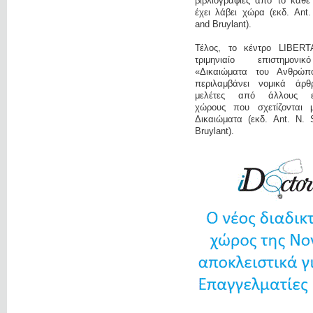
βιβλιογραφίες από το κάθε
έχει λάβει χώρα (εκδ. Ant
and Bruylant).
Τέλος, το κέντρο LIBERT
τριμηνιαίο επιστημονι
«Δικαιώματα του Ανθρώπ
περιλαμβάνει νομικά άρ
μελέτες από άλλους επ
χώρους που σχετίζονται 
Δικαιώματα (εκδ. Ant. N. 
Bruylant).