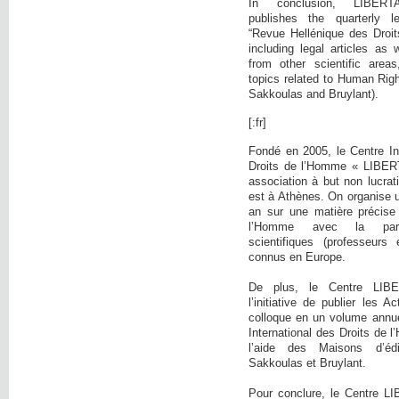
In conclusion, LIBE
publishes the quarterly l
“Revue Hellénique des Droi
including legal articles as 
from other scientific area
topics related to Human Righ
Sakkoulas and Bruylant).
[:fr]
Fondé en 2005, le Centre In
Droits de l’Homme « LIBER
association à but non lucrati
est à Athènes. On organise 
an sur une matière précise
l’Homme avec la parti
scientifiques (professeurs 
connus en Europe.
De plus, le Centre LIB
l’initiative de publier les 
colloque en un volume annue
International des Droits de
l’aide des Maisons d’éd
Sakkoulas et Bruylant.
Pour conclure, le Centre L