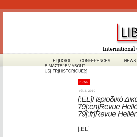
[:EL]ΠOΙΟΙ
CONFERENCES
NEWS
ΕΙΜΑΣΤΕ[:EN]ABOUT
US[:FR]HISTORIQUE[:]
NEWS
Ιούλ 3, 2019
[:EL]Περιοδικό Δι
79[:en]Revue Hell
79[:fr]Revue Hellé
[:EL]