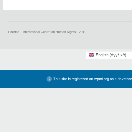
Libertas - International Centre on Human Rights - 2011
English
(
Αγγλικά
)
This site is registered on
wpml.org
as a developm