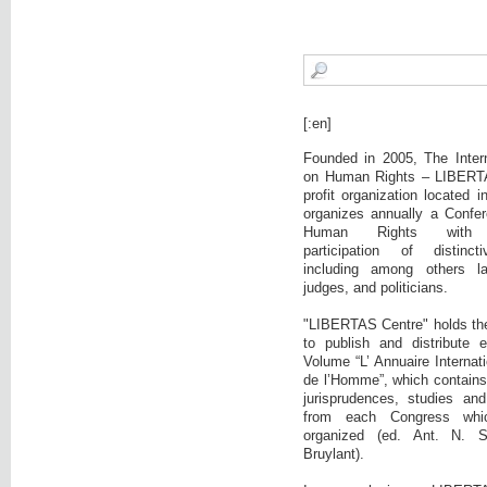
[:en]
Founded in 2005, The Intern
on Human Rights – LIBERTA
profit organization located 
organizes annually a Confer
Human Rights with c
participation of distinct
including among others la
judges, and politicians.
"LIBERTAS Centre" holds the i
to publish and distribute 
Volume “L’ Annuaire Internati
de l’Homme”, which contains:
jurisprudences, studies and
from each Congress wh
organized (ed. Ant. N. 
Bruylant).