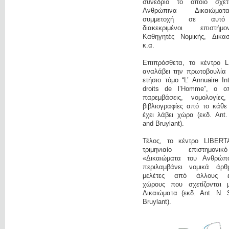
συνέδριο το οποίο σχετ
Ανθρώπινα Δικαιώμα
συμμετοχή σε αυτό
διακεκριμένοι επιστή
Καθηγητές Νομικής, Δικαστ
κ.α.
Επιπρόσθετα, το κέντρο 
αναλάβει την πρωτοβουλία 
ετήσιο τόμο “L’ Annuaire In
droits de l’Homme”, ο οπ
παρεμβάσεις, νομολογίες
βιβλιογραφίες από το κάθε
έχει λάβει χώρα (εκδ. Ant
and Bruylant).
Τέλος, το κέντρο LIBERT
τριμηνιαίο επιστημονι
«Δικαιώματα του Ανθρώπ
περιλαμβάνει νομικά άρ
μελέτες από άλλους επ
χώρους που σχετίζονται 
Δικαιώματα (εκδ. Ant. N. 
Bruylant).