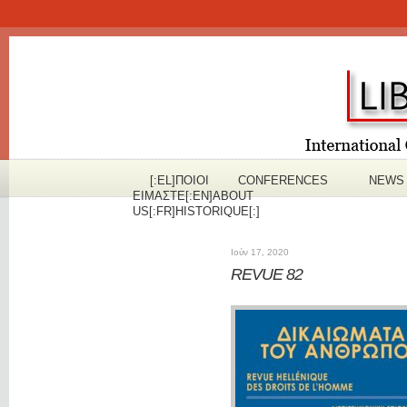
[:EL]ΠOΙΟΙ
CONFERENCES
NEWS
ΕΙΜΑΣΤΕ[:EN]ABOUT
US[:FR]HISTORIQUE[:]
Ιούν 17, 2020
REVUE 82