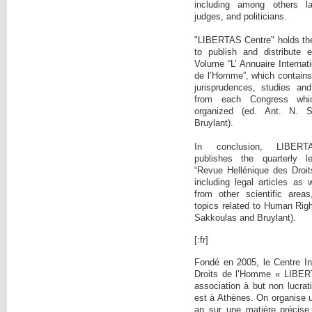
including among others la
judges, and politicians.
"LIBERTAS Centre" holds the i
to publish and distribute 
Volume “L’ Annuaire Internati
de l’Homme”, which contains:
jurisprudences, studies and
from each Congress wh
organized (ed. Ant. N. 
Bruylant).
In conclusion, LIBE
publishes the quarterly l
“Revue Hellénique des Droi
including legal articles as 
from other scientific area
topics related to Human Righ
Sakkoulas and Bruylant).
[:fr]
Fondé en 2005, le Centre In
Droits de l’Homme « LIBER
association à but non lucrati
est à Athènes. On organise 
an sur une matière précise