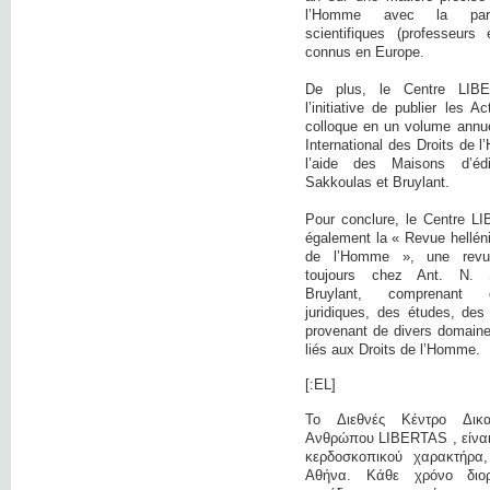
l’Homme avec la parti
scientifiques (professeurs 
connus en Europe.
De plus, le Centre LIB
l’initiative de publier les 
colloque en un volume annue
International des Droits de
l’aide des Maisons d’éd
Sakkoulas et Bruylant.
Pour conclure, le Centre L
également la « Revue hellén
de l’Homme », une revue 
toujours chez Ant. N. 
Bruylant, comprenant 
juridiques, des études, des
provenant de divers domaine
liés aux Droits de l’Homme.
[:EL]
Το Διεθνές Κέντρο Δικ
Ανθρώπου LIBERTAS , είναι 
κερδοσκοπικού χαρακτήρα
Αθήνα. Κάθε χρόνο διο