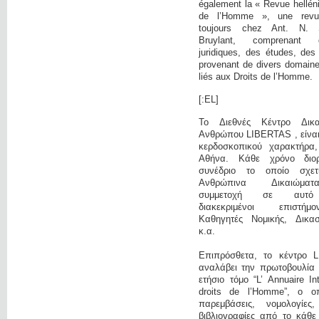
également la « Revue hellén
de l’Homme », une revue 
toujours chez Ant. N. 
Bruylant, comprenant 
juridiques, des études, des
provenant de divers domaine
liés aux Droits de l’Homme.
[:EL]
Το Διεθνές Κέντρο Δικ
Ανθρώπου LIBERTAS , είναι 
κερδοσκοπικού χαρακτήρα
Αθήνα. Κάθε χρόνο διο
συνέδριο το οποίο σχετ
Ανθρώπινα Δικαιώμα
συμμετοχή σε αυτό
διακεκριμένοι επιστή
Καθηγητές Νομικής, Δικαστ
κ.α.
Επιπρόσθετα, το κέντρο 
αναλάβει την πρωτοβουλία 
ετήσιο τόμο “L’ Annuaire In
droits de l’Homme”, ο οπ
παρεμβάσεις, νομολογίες
βιβλιογραφίες από το κάθε