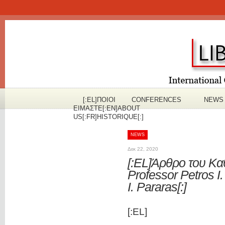
[:EL]ΠOΙΟΙ
CONFERENCES
NEWS
ΕΙΜΑΣΤΕ[:EN]ABOUT
US[:FR]HISTORIQUE[:]
NEWS
Δεκ 22, 2020
[:EL]Άρθρο του Καθ
Professor Petros I.
I. Pararas[:]
[:EL]