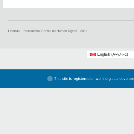
Libertas - International Centre on Human Rights - 2011
English
(
Αγγλικά
)
This site is registered on
wpml.org
as a developm