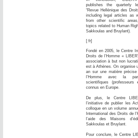
publishes the quarterly l
“Revue Hellénique des Droi
including legal articles as 
from other scientific area
topics related to Human Righ
Sakkoulas and Bruylant).
[:fr]
Fondé en 2005, le Centre In
Droits de l’Homme « LIBER
association à but non lucrati
est à Athènes. On organise 
an sur une matière précise
l’Homme avec la parti
scientifiques (professeurs 
connus en Europe.
De plus, le Centre LIB
l’initiative de publier les 
colloque en un volume annue
International des Droits de
l’aide des Maisons d’éd
Sakkoulas et Bruylant.
Pour conclure, le Centre L