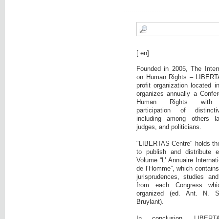
[:en]
Founded in 2005, The Intern
on Human Rights – LIBERTA
profit organization located 
organizes annually a Confer
Human Rights with c
participation of distinct
including among others la
judges, and politicians.
"LIBERTAS Centre" holds the i
to publish and distribute 
Volume “L’ Annuaire Internati
de l’Homme”, which contains:
jurisprudences, studies and
from each Congress wh
organized (ed. Ant. N. 
Bruylant).
In conclusion, LIBE