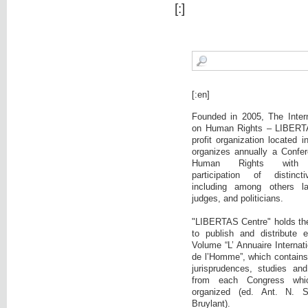
[:]
[:en]
Founded in 2005, The Intern
on Human Rights – LIBERTA
profit organization located 
organizes annually a Confer
Human Rights with c
participation of distinct
including among others la
judges, and politicians.
"LIBERTAS Centre" holds the i
to publish and distribute 
Volume “L’ Annuaire Internati
de l’Homme”, which contains:
jurisprudences, studies and
from each Congress wh
organized (ed. Ant. N. 
Bruylant).