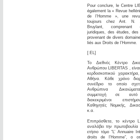
Pour conclure, le Centre L
également la « Revue hellén
de l’Homme », une revue 
toujours chez Ant. N. 
Bruylant, comprenant 
juridiques, des études, des
provenant de divers domaine
liés aux Droits de l’Homme.
[:EL]
Το Διεθνές Κέντρο Δικ
Ανθρώπου LIBERTAS , είναι 
κερδοσκοπικού χαρακτήρα
Αθήνα. Κάθε χρόνο διο
συνέδριο το οποίο σχετ
Ανθρώπινα Δικαιώμα
συμμετοχή σε αυτό
διακεκριμένοι επιστή
Καθηγητές Νομικής, Δικαστ
κ.α.
Επιπρόσθετα, το κέντρο 
αναλάβει την πρωτοβουλία 
ετήσιο τόμο “L’ Annuaire In
droits de l’Homme”, ο οπ