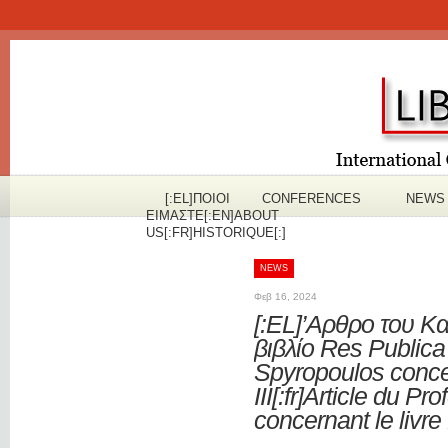
[:EL]ΠOΙΟΙ
CONFERENCES
NEWS
ΕΙΜΑΣΤΕ[:EN]ABOUT
US[:FR]HISTORIQUE[:]
NEWS
Φεβ 16, 2024
[:EL]’Αρθρο του Κ
βιβλίο Res Publica I
Spyropoulos conc
III[:fr]Article du P
concernant le livr