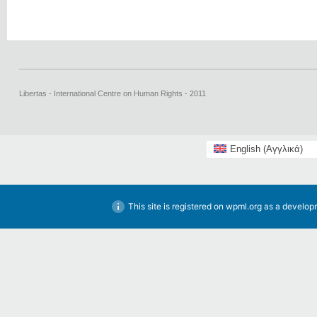
Libertas - International Centre on Human Rights - 2011
English
(
Αγγλικά
)
This site is registered on
wpml.org
as a developm