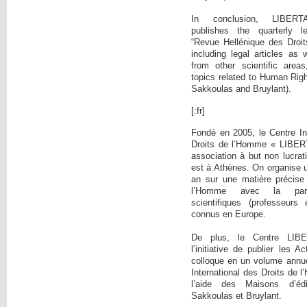
In conclusion, LIBE
publishes the quarterly l
“Revue Hellénique des Droi
including legal articles as 
from other scientific area
topics related to Human Righ
Sakkoulas and Bruylant).
[:fr]
Fondé en 2005, le Centre In
Droits de l’Homme « LIBER
association à but non lucrati
est à Athènes. On organise 
an sur une matière précise
l’Homme avec la parti
scientifiques (professeurs 
connus en Europe.
De plus, le Centre LIB
l’initiative de publier les 
colloque en un volume annue
International des Droits de
l’aide des Maisons d’éd
Sakkoulas et Bruylant.