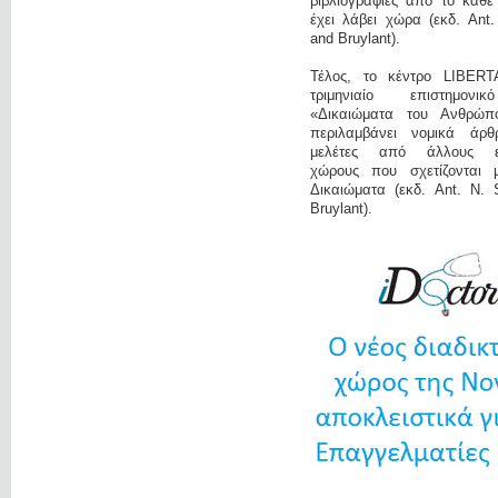
βιβλιογραφίες από το κάθε
έχει λάβει χώρα (εκδ. Ant
and Bruylant).
Τέλος, το κέντρο LIBERT
τριμηνιαίο επιστημονι
«Δικαιώματα του Ανθρώπ
περιλαμβάνει νομικά άρ
μελέτες από άλλους επ
χώρους που σχετίζονται 
Δικαιώματα (εκδ. Ant. N. 
Bruylant).