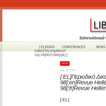
[:EL]ΠOΙΟΙ
CONFERENCES
NEWS
ΕΙΜΑΣΤΕ[:EN]ABOUT
US[:FR]HISTORIQUE[:]
NEWS
Απρ 18, 2024
[:EL]Περιοδικό Δι
98[:en]Revue Hell
98[:fr]Revue Hellé
[:EL]