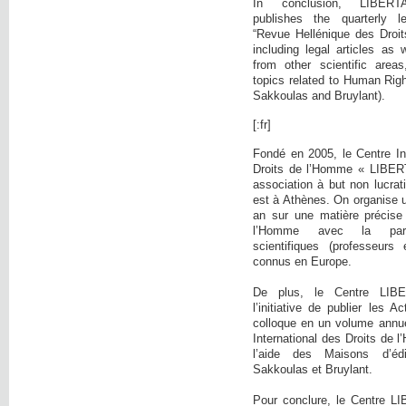
In conclusion, LIBE
publishes the quarterly l
“Revue Hellénique des Droi
including legal articles as 
from other scientific area
topics related to Human Righ
Sakkoulas and Bruylant).
[:fr]
Fondé en 2005, le Centre In
Droits de l’Homme « LIBER
association à but non lucrati
est à Athènes. On organise 
an sur une matière précise
l’Homme avec la parti
scientifiques (professeurs 
connus en Europe.
De plus, le Centre LIB
l’initiative de publier les 
colloque en un volume annue
International des Droits de
l’aide des Maisons d’éd
Sakkoulas et Bruylant.
Pour conclure, le Centre L