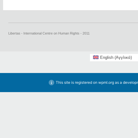
Libertas - International Centre on Human Rights - 2011
English
(
Αγγλικά
)
This site is registered on
wpml.org
as a developm