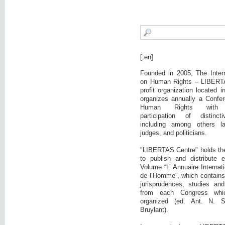
[:en]
Founded in 2005, The Intern
on Human Rights – LIBERTA
profit organization located 
organizes annually a Confer
Human Rights with c
participation of distinct
including among others la
judges, and politicians.
"LIBERTAS Centre" holds the i
to publish and distribute 
Volume “L’ Annuaire Internati
de l’Homme”, which contains:
jurisprudences, studies and
from each Congress wh
organized (ed. Ant. N. 
Bruylant).