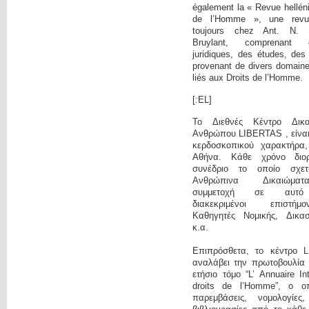
également la « Revue hellén
de l’Homme », une revue 
toujours chez Ant. N. 
Bruylant, comprenant 
juridiques, des études, des
provenant de divers domaine
liés aux Droits de l’Homme.
[:EL]
Το Διεθνές Κέντρο Δικ
Ανθρώπου LIBERTAS , είναι 
κερδοσκοπικού χαρακτήρα
Αθήνα. Κάθε χρόνο διο
συνέδριο το οποίο σχετ
Ανθρώπινα Δικαιώμα
συμμετοχή σε αυτό
διακεκριμένοι επιστή
Καθηγητές Νομικής, Δικαστ
κ.α.
Επιπρόσθετα, το κέντρο 
αναλάβει την πρωτοβουλία 
ετήσιο τόμο “L’ Annuaire In
droits de l’Homme”, ο οπ
παρεμβάσεις, νομολογίες