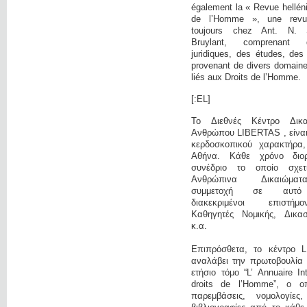
également la « Revue hellén
de l’Homme », une revue 
toujours chez Ant. N. 
Bruylant, comprenant 
juridiques, des études, des
provenant de divers domaine
liés aux Droits de l’Homme.
[:EL]
Το Διεθνές Κέντρο Δικ
Ανθρώπου LIBERTAS , είναι 
κερδοσκοπικού χαρακτήρα
Αθήνα. Κάθε χρόνο διο
συνέδριο το οποίο σχετ
Ανθρώπινα Δικαιώμα
συμμετοχή σε αυτό
διακεκριμένοι επιστή
Καθηγητές Νομικής, Δικαστ
κ.α.
Επιπρόσθετα, το κέντρο 
αναλάβει την πρωτοβουλία 
ετήσιο τόμο “L’ Annuaire In
droits de l’Homme”, ο οπ
παρεμβάσεις, νομολογίες