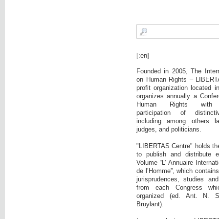
[:en]
Founded in 2005, The Intern
on Human Rights – LIBERTA
profit organization located 
organizes annually a Confer
Human Rights with c
participation of distinct
including among others la
judges, and politicians.
"LIBERTAS Centre" holds the i
to publish and distribute 
Volume “L’ Annuaire Internati
de l’Homme”, which contains:
jurisprudences, studies and
from each Congress wh
organized (ed. Ant. N. 
Bruylant).