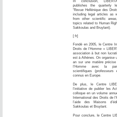
In conclusion, LIBE
publishes the quarterly l
“Revue Hellénique des Droi
including legal articles as 
from other scientific area
topics related to Human Righ
Sakkoulas and Bruylant).
[:fr]
Fondé en 2005, le Centre In
Droits de l’Homme « LIBER
association à but non lucrati
est à Athènes. On organise 
an sur une matière précise
l’Homme avec la parti
scientifiques (professeurs 
connus en Europe.
De plus, le Centre LIB
l’initiative de publier les 
colloque en un volume annue
International des Droits de
l’aide des Maisons d’éd
Sakkoulas et Bruylant.
Pour conclure, le Centre L