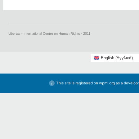
Libertas - International Centre on Human Rights - 2011
English
(
Αγγλικά
)
This site is registered on
wpml.org
as a developm