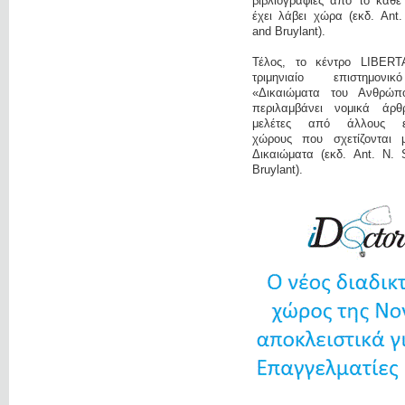
βιβλιογραφίες από το κάθε
έχει λάβει χώρα (εκδ. Ant
and Bruylant).
Τέλος, το κέντρο LIBERT
τριμηνιαίο επιστημονι
«Δικαιώματα του Ανθρώπ
περιλαμβάνει νομικά άρ
μελέτες από άλλους επ
χώρους που σχετίζονται 
Δικαιώματα (εκδ. Ant. N. 
Bruylant).