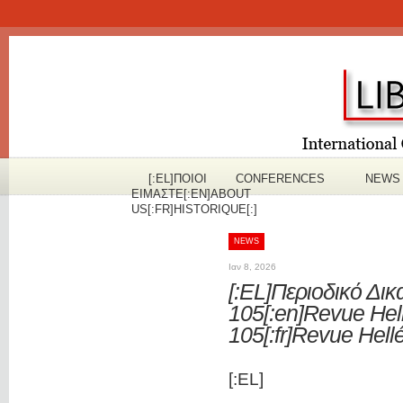
[:EL]ΠOΙΟΙ
CONFERENCES
NEWS
ΕΙΜΑΣΤΕ[:EN]ABOUT
US[:FR]HISTORIQUE[:]
NEWS
Ιαν 8, 2026
[:EL]Περιοδικό Δι
105[:en]Revue Hel
105[:fr]Revue Hell
[:EL]