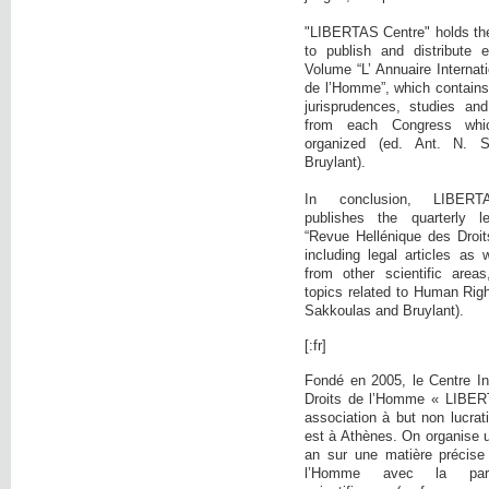
"LIBERTAS Centre" holds the i
to publish and distribute 
Volume “L’ Annuaire Internati
de l’Homme”, which contains:
jurisprudences, studies and
from each Congress wh
organized (ed. Ant. N. 
Bruylant).
In conclusion, LIBE
publishes the quarterly l
“Revue Hellénique des Droi
including legal articles as 
from other scientific area
topics related to Human Righ
Sakkoulas and Bruylant).
[:fr]
Fondé en 2005, le Centre In
Droits de l’Homme « LIBER
association à but non lucrati
est à Athènes. On organise 
an sur une matière précise
l’Homme avec la parti