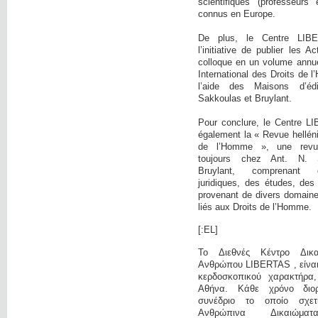
scientifiques (professeurs 
connus en Europe.
De plus, le Centre LIB
l’initiative de publier les 
colloque en un volume annue
International des Droits de
l’aide des Maisons d’éd
Sakkoulas et Bruylant.
Pour conclure, le Centre L
également la « Revue hellén
de l’Homme », une revue 
toujours chez Ant. N. 
Bruylant, comprenant 
juridiques, des études, des
provenant de divers domaine
liés aux Droits de l’Homme.
[:EL]
Το Διεθνές Κέντρο Δικ
Ανθρώπου LIBERTAS , είναι 
κερδοσκοπικού χαρακτήρα
Αθήνα. Κάθε χρόνο διο
συνέδριο το οποίο σχετ
Ανθρώπινα Δικαιώμα