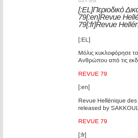
Ιούλ 3, 2019
[:EL]Περιοδικό Δι
79[:en]Revue Hell
79[:fr]Revue Hellé
[:EL]
Μόλις κυκλοφόρησε το 
Ανθρώπου από τις εκ
REVUE 79
[:en]
Revue Hellénique des 
released by SAKKOU
REVUE 79
[:fr]