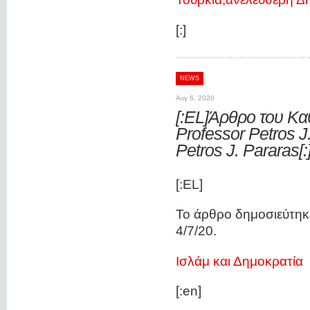
[:]
NEWS
Αυγ 6, 2020
[:EL]Άρθρο του Καθ
Professor Petros J.
Petros J. Pararas[:
[:EL]
Το άρθρο δημοσιεύτηκ
4/7/20.
Ισλάμ και Δημοκρατία
[:en]