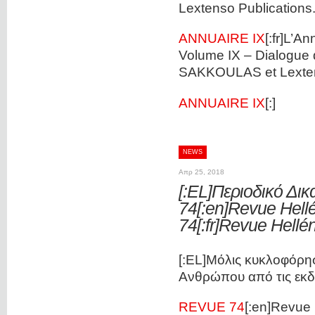
Lextenso Publications
ANNUAIRE IX
[:fr]L’A
Volume IX – Dialogue de
SAKKOULAS et Lexte
ANNUAIRE IX
[:]
NEWS
Απρ 25, 2018
[:EL]Περιοδικό Δι
74[:en]Revue Hell
74[:fr]Revue Hellé
[:EL]Μόλις κυκλοφόρησ
Ανθρώπου από τις εκ
REVUE 74
[:en]Revue