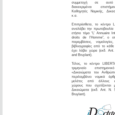
συμμετοχή σε αυτό
διακεκριμένοι επιστή
Καθηγητές Νομικής, Δικαστ
κ.α.
Επιπρόσθετα, το κέντρο 
αναλάβει την πρωτοβουλία 
ετήσιο τόμο “L’ Annuaire In
droits de l’Homme”, ο οπ
παρεμβάσεις, νομολογίες
βιβλιογραφίες από το κάθε
έχει λάβει χώρα (εκδ. Ant
and Bruylant).
Τέλος, το κέντρο LIBERT
τριμηνιαίο επιστημονι
«Δικαιώματα του Ανθρώπ
περιλαμβάνει νομικά άρ
μελέτες από άλλους επ
χώρους που σχετίζονται 
Δικαιώματα (εκδ. Ant. N. 
Bruylant).