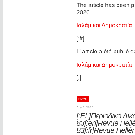
The article has been pu
2020.
Ισλάμ και Δημοκρατία
[:fr]
L’ article a été publié d
Ισλάμ και Δημοκρατία
[:]
NEWS
Αυγ 6, 2020
[:EL]Περιοδικό Δι
83[:en]Revue Hell
83[:fr]Revue Hellé