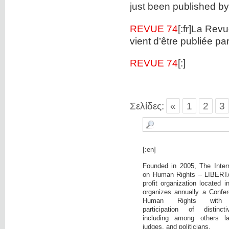
just been published
REVUE 74
[:fr]La Rev
vient d’être publié
REVUE 74
[:]
Σελίδες:
«
1
2
3
[:en]
Founded in 2005, The Intern
on Human Rights – LIBERTA
profit organization located 
organizes annually a Confer
Human Rights with c
participation of distinct
including among others la
judges, and politicians.