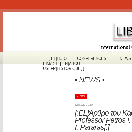
[:EL]ΠOΙΟΙ
CONFERENCES
NEWS
ΕΙΜΑΣΤΕ[:EN]ABOUT
US[:FR]HISTORIQUE[:]
• NEWS •
NEWS
Δεκ 22, 2020
[:EL]Άρθρο του Καθ
Professor Petros I.
I. Pararas[:]