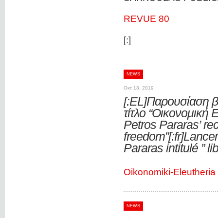
REVUE 80
[:]
NEWS
Οκτ 18, 2019
[:EL]Παρουσίαση β
τίτλο “Οικονομική 
Petros Pararas’ re
freedom”[:fr]Lance
Pararas intitulé ” l
Oikonomiki-Eleutheria
NEWS