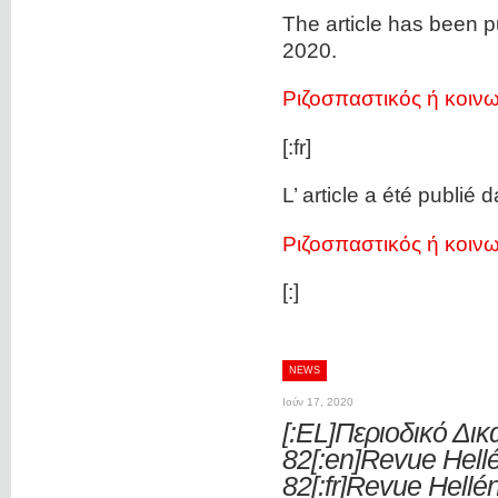
The article has been p
2020.
Ριζοσπαστικός ή κοινω
[:fr]
L’ article a été publié 
Ριζοσπαστικός ή κοινω
[:]
NEWS
Ιούν 17, 2020
[:EL]Περιοδικό Δι
82[:en]Revue Hell
82[:fr]Revue Hellé