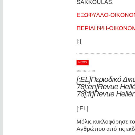
SAKKOULAS.
ΕΞΩΦΥΛΛΟ-OIKONO
ΠΕΡΙΛΗΨΗ-ΟΙΚΟΝΟΜ
[:]
NEWS
Μάι 16, 2019
[:EL]Περιοδικό Δι
78[:en]Revue Hell
78[:fr]Revue Hellé
[:EL]
Μόλις κυκλοφόρησε το 
Ανθρώπου από τις εκ