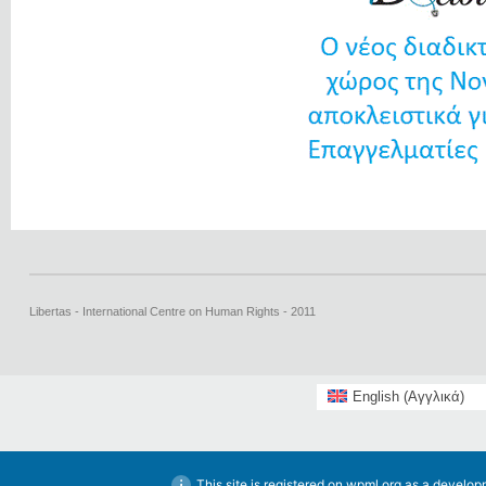
Libertas - International Centre on Human Rights - 2011
English
(
Αγγλικά
)
This site is registered on
wpml.org
as a developm