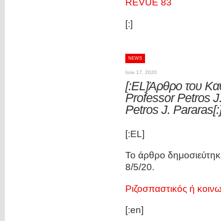
REVUE 83
[:]
NEWS
Ιούν 17, 2020
[:EL]Άρθρο του Καθ
Professor Petros J.
Petros J. Pararas[:
[:EL]
Το άρθρο δημοσιεύτηκ
8/5/20.
Ριζοσπαστικός ή κοινω
[:en]