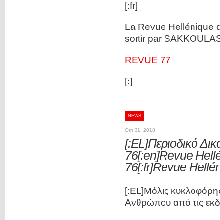
[:fr]
La Revue Hellénique d
sortir par SAKKOULA
REVUE 77
[:]
NEWS
Οκτ 31, 2018
[:EL]Περιοδικό Δι
76[:en]Revue Hell
76[:fr]Revue Hellé
[:EL]Μόλις κυκλοφόρησ
Ανθρώπου από τις εκ