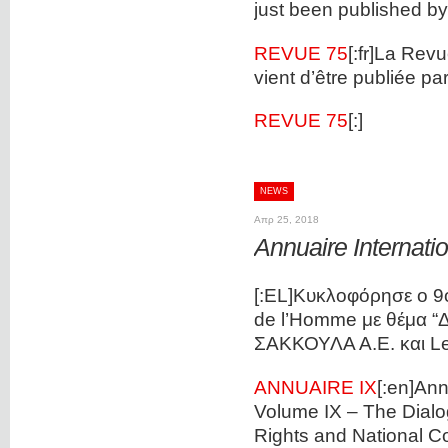
just been published
REVUE 75
[:fr]La Rev
vient d’être publié
REVUE 75
[:]
NEWS
Απρ 25, 2018
Annuaire Internati
[:EL]Κυκλοφόρησε ο 9ο
de l’Homme με θέμα “Δ
ΣΑΚΚΟΥΛΑ Α.Ε. και Le
ANNUAIRE IX
[:en]Ann
Volume ΙΧ – The Dial
Rights and National 