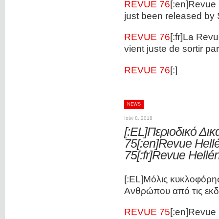
REVUE 76
[:en]Revue
just been released 
REVUE 76
[:fr]La Rev
vient juste de sorti
REVUE 76
[:]
NEWS
Ιούν 8, 2018
[:EL]Περιοδικό Δι
75[:en]Revue Hell
75[:fr]Revue Hellé
[:EL]Μόλις κυκλοφόρησ
Ανθρώπου από τις εκ
REVUE 75
[:en]Revue