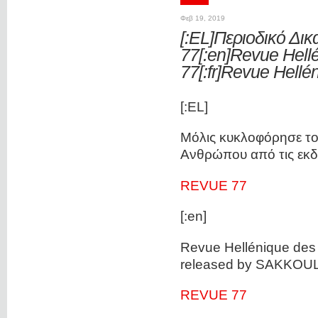
Φεβ 19, 2019
[:EL]Περιοδικό Δι
77[:en]Revue Hell
77[:fr]Revue Hellé
[:EL]
Μόλις κυκλοφόρησε το 
Ανθρώπου από τις εκ
REVUE 77
[:en]
Revue Hellénique des 
released by SAKKOU
REVUE 77