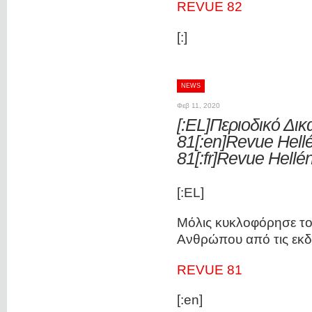
REVUE 82
[:]
NEWS
Φεβ 11, 2020
[:EL]Περιοδικό Δι
81[:en]Revue Hell
81[:fr]Revue Hellé
[:EL]
Μόλις κυκλοφόρησε το 
Ανθρώπου από τις εκ
REVUE 81
[:en]