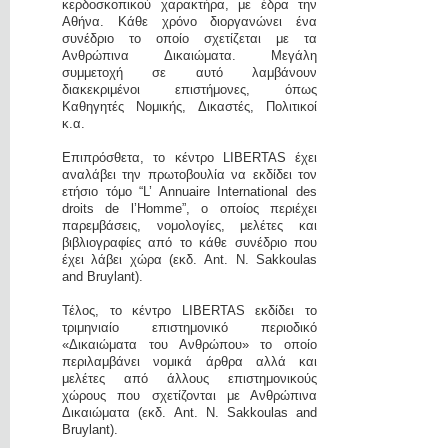
κερδοσκοπικού χαρακτήρα, με έδρα την
Αθήνα. Κάθε χρόνο διοργανώνει ένα
συνέδριο το οποίο σχετίζεται με τα
Ανθρώπινα Δικαιώματα. Μεγάλη
συμμετοχή σε αυτό λαμβάνουν
διακεκριμένοι επιστήμονες, όπως
Καθηγητές Νομικής, Δικαστές, Πολιτικοί
κ.α.
Επιπρόσθετα, το κέντρο LIBERTAS έχει
αναλάβει την πρωτοβουλία να εκδίδει τον
ετήσιο τόμο “L’ Annuaire International des
droits de l’Homme”, ο οποίος περιέχει
παρεμβάσεις, νομολογίες, μελέτες και
βιβλιογραφίες από το κάθε συνέδριο που
έχει λάβει χώρα (εκδ. Ant. N. Sakkoulas
and Bruylant).
Τέλος, το κέντρο LIBERTAS εκδίδει το
τριμηνιαίο επιστημονικό περιοδικό
«Δικαιώματα του Ανθρώπου» το οποίο
περιλαμβάνει νομικά άρθρα αλλά και
μελέτες από άλλους επιστημονικούς
χώρους που σχετίζονται με Ανθρώπινα
Δικαιώματα (εκδ. Ant. N. Sakkoulas and
Bruylant).