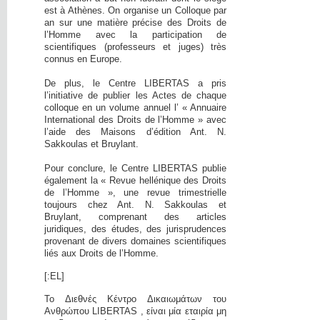
est à Athènes. On organise un Colloque par
an sur une matière précise des Droits de
l’Homme avec la participation de
scientifiques (professeurs et juges) très
connus en Europe.
De plus, le Centre LIBERTAS a pris
l’initiative de publier les Actes de chaque
colloque en un volume annuel l’ « Annuaire
International des Droits de l’Homme » avec
l’aide des Maisons d’édition Ant. N.
Sakkoulas et Bruylant.
Pour conclure, le Centre LIBERTAS publie
également la « Revue hellénique des Droits
de l’Homme », une revue trimestrielle
toujours chez Ant. N. Sakkoulas et
Bruylant, comprenant des articles
juridiques, des études, des jurisprudences
provenant de divers domaines scientifiques
liés aux Droits de l’Homme.
[:EL]
Το Διεθνές Κέντρο Δικαιωμάτων του
Ανθρώπου LIBERTAS , είναι μία εταιρία μη