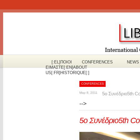
[:EL]ΠOΙΟΙ
CONFERENCES
NEWS
ΕΙΜΑΣΤΕ[:EN]ABOUT
US[:FR]HISTORIQUE[:]
CONFERENCES
Μαρ 8, 2011
5ο Συνέδριο
5th C
-->
5ο Συνέδριο
5th Co