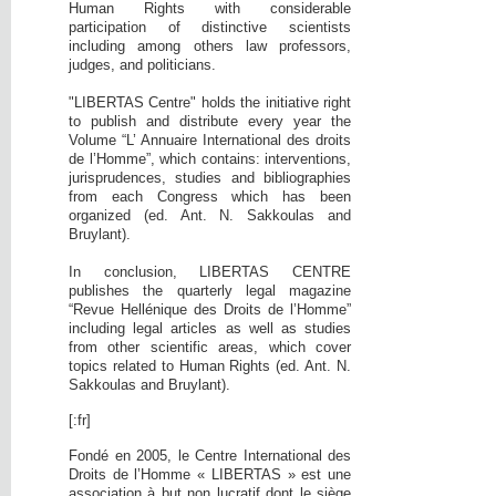
Human Rights with considerable
participation of distinctive scientists
including among others law professors,
judges, and politicians.
"LIBERTAS Centre" holds the initiative right
to publish and distribute every year the
Volume “L’ Annuaire International des droits
de l’Homme”, which contains: interventions,
jurisprudences, studies and bibliographies
from each Congress which has been
organized (ed. Ant. N. Sakkoulas and
Bruylant).
In conclusion, LIBERTAS CENTRE
publishes the quarterly legal magazine
“Revue Hellénique des Droits de l’Homme”
including legal articles as well as studies
from other scientific areas, which cover
topics related to Human Rights (ed. Ant. N.
Sakkoulas and Bruylant).
[:fr]
Fondé en 2005, le Centre International des
Droits de l’Homme « LIBERTAS » est une
association à but non lucratif dont le siège