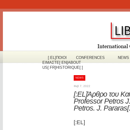
[:EL]ΠOΙΟΙ
CONFERENCES
NEWS
ΕΙΜΑΣΤΕ[:EN]ABOUT
US[:FR]HISTORIQUE[:]
NEWS
Φεβ 7, 2022
[:EL]Άρθρο του Καθ
Professor Petros J.
Petros. J. Pararas[:
[:EL]