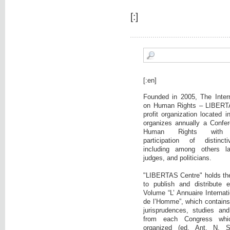
[:]
[:en]
Founded in 2005, The Intern
on Human Rights – LIBERTA
profit organization located 
organizes annually a Confer
Human Rights with c
participation of distinct
including among others la
judges, and politicians.
"LIBERTAS Centre" holds the i
to publish and distribute 
Volume “L’ Annuaire Internati
de l’Homme”, which contains:
jurisprudences, studies and
from each Congress wh
organized (ed. Ant. N. 