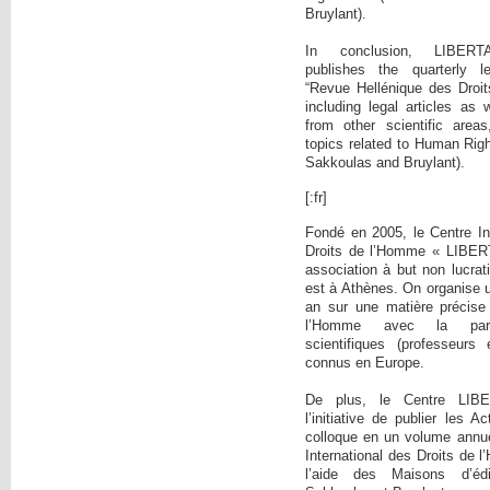
Bruylant).
In conclusion, LIBE
publishes the quarterly l
“Revue Hellénique des Droi
including legal articles as 
from other scientific area
topics related to Human Righ
Sakkoulas and Bruylant).
[:fr]
Fondé en 2005, le Centre In
Droits de l’Homme « LIBER
association à but non lucrati
est à Athènes. On organise 
an sur une matière précise
l’Homme avec la parti
scientifiques (professeurs 
connus en Europe.
De plus, le Centre LIB
l’initiative de publier les 
colloque en un volume annue
International des Droits de
l’aide des Maisons d’éd