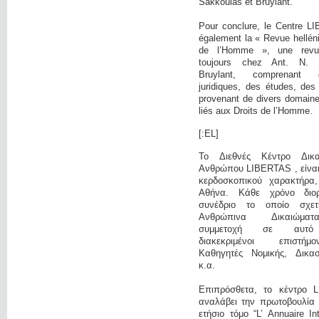
Sakkoulas et Bruylant.
Pour conclure, le Centre L
également la « Revue hellén
de l’Homme », une revue 
toujours chez Ant. N. 
Bruylant, comprenant 
juridiques, des études, des
provenant de divers domaine
liés aux Droits de l’Homme.
[:EL]
Το Διεθνές Κέντρο Δικ
Ανθρώπου LIBERTAS , είναι 
κερδοσκοπικού χαρακτήρα
Αθήνα. Κάθε χρόνο διο
συνέδριο το οποίο σχετ
Ανθρώπινα Δικαιώμα
συμμετοχή σε αυτό
διακεκριμένοι επιστή
Καθηγητές Νομικής, Δικαστ
κ.α.
Επιπρόσθετα, το κέντρο 
αναλάβει την πρωτοβουλία 
ετήσιο τόμο “L’ Annuaire In