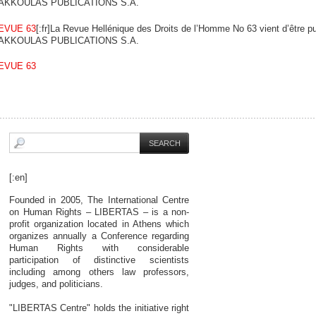
AKKOULAS PUBLICATIONS S.A.
EVUE 63
[:fr]La Revue Hellénique des Droits de l’Homme No 63 vient d’être pu
AKKOULAS PUBLICATIONS S.A.
EVUE 63
[:en]
Founded in 2005, The International Centre
on Human Rights – LIBERTAS – is a non-
profit organization located in Athens which
organizes annually a Conference regarding
Human Rights with considerable
participation of distinctive scientists
including among others law professors,
judges, and politicians.
"LIBERTAS Centre" holds the initiative right