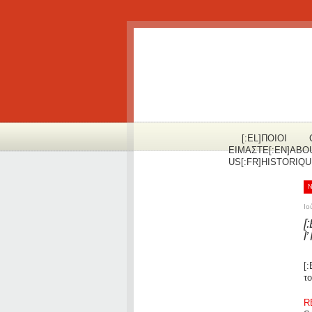
[:EL]ΠOΙΟΙ
ΕΙΜΑΣΤΕ[:EN]ABO
US[:FR]HISTORIQUE
Ιο
[
l
[
τ
R