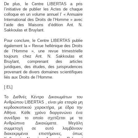
De plus, le Centre LIBERTAS a pris
l’initiative de publier les Actes de chaque
colloque en un volume annuel l’ « Annuaire
International des Droits de l’Homme » avec
l’aide des Maisons d’édition Ant. N.
Sakkoulas et Bruylant.
Pour conclure, le Centre LIBERTAS publie
également la « Revue hellénique des Droits
de l’Homme », une revue trimestrielle
toujours chez Ant. N. Sakkoulas et
Bruylant, comprenant des articles
juridiques, des études, des jurisprudences
provenant de divers domaines scientifiques
liés aux Droits de l’Homme.
[:EL]
Το Διεθνές Κέντρο Δικαιωμάτων του
Ανθρώπου LIBERTAS , είναι μία εταιρία μη
κερδοσκοπικού χαρακτήρα, με έδρα την
Αθήνα. Κάθε χρόνο διοργανώνει ένα
συνέδριο το οποίο σχετίζεται με τα
Ανθρώπινα Δικαιώματα. Μεγάλη
συμμετοχή σε αυτό λαμβάνουν
διακεκριμένοι επιστήμονες, όπως