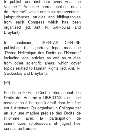
to publish and distribute every year the
Volume “L’ Annuaire International des droits
de l’Homme”, which contains: interventions,
jurisprudences, studies and bibliographies
from each Congress which has been
organized (ed. Ant. N. Sakkoulas and
Bruylant).
In conclusion, LIBERTAS CENTRE
publishes the quarterly legal magazine
“Revue Hellénique des Droits de l’Homme”
including legal articles as well as studies
from other scientific areas, which cover
topics related to Human Rights (ed. Ant. N.
Sakkoulas and Bruylant).
[:fr]
Fondé en 2005, le Centre International des
Droits de l’Homme « LIBERTAS » est une
association à but non lucratif dont le siège
est à Athènes. On organise un Colloque par
an sur une matière précise des Droits de
l’Homme avec la participation de
scientifiques (professeurs et juges) très
connus en Europe.