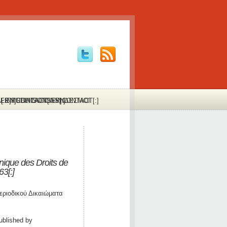
:FR]PUBLICATIONS[:]
Α[:EN]CONTACT[:FR]CONTACT[:]
LINKS
LIAISONS
ΣΥΝΔΕΣΜΟΙ
ique des Droits de
3[:]
εριοδικού Δικαιώματα
ublished by