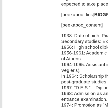
expected to take place
[peekaboo_link]
BIOG
[peekaboo_content]
1938: Date of birth, Pi
Secondary studies: Exp
1956: High school dip
1956-1961: Academic st
of Athens.
1964-1965: Assistant in
Vegleris).
In 1964: Scholarship f
post-graduate studies i
1967: “D.E.S.” – Diplo
1968: Admission as an 
entrance examination.
1974: Promotion as “Ma