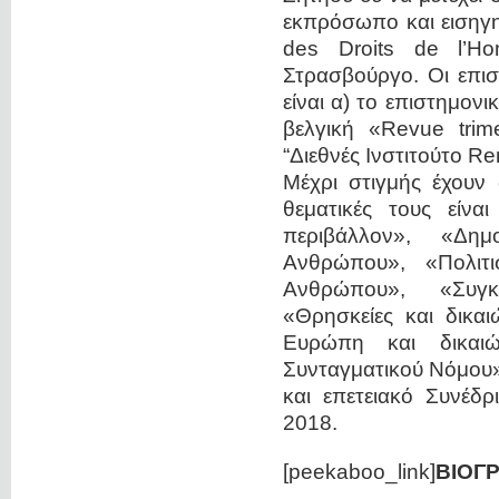
εκπρόσωπο και εισηγητ
des Droits de l’H
Στρασβούργο. Oι επισ
είναι α) το επιστημον
βελγική «Revue trime
“Διεθνές Ινστιτούτο Re
Μέχρι στιγμής έχουν δ
θεματικές τους είνα
περιβάλλον», «Δημ
Ανθρώπου», «Πολιτι
Ανθρώπου», «Συγκ
«Θρησκείες και δικα
Ευρώπη και δικαι
Συνταγματικού Νόμου»
και επετειακό Συνέδρ
2018.
[peekaboo_link]
ΒΙΟΓ