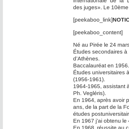
Internationale de la 
des juges». Le 10ème 
[peekaboo_link]
NOTI
[peekaboo_content]
Né au Pirée le 24 mar
Études secondaires à l
d’Athènes.
Baccalauréat en 1956
Études universitaires à
(1956-1961).
1964-1965, assistant à
Ph. Vegléris).
En 1964, après avoir p
ans, de la part de la 
études postuniversitaire
En 1967 j’ai obtenu le
En 1968, réussite au 