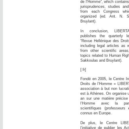
de l’Homme”, which contains:
jurisprudences, studies and
from each Congress wh
organized (ed. Ant. N. 
Bruylant).
In conclusion, LIBE
publishes the quarterly l
“Revue Hellénique des Droi
including legal articles as 
from other scientific area
topics related to Human Righ
Sakkoulas and Bruylant).
[:fr]
Fondé en 2005, le Centre In
Droits de l’Homme « LIBER
association à but non lucrati
est à Athènes. On organise 
an sur une matière précise
l’Homme avec la parti
scientifiques (professeurs 
connus en Europe.
De plus, le Centre LIB
l’initiative de publier les 