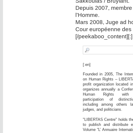
Sakkoulas / Bruylant.
Depuis 2007, membre d
l’Homme.
Mars 2008, Juge ad ho
Cour européenne des 
[/peekaboo_content][:]
[:en]
Founded in 2005, The Intern
on Human Rights – LIBERTA
profit organization located 
organizes annually a Confer
Human Rights with c
participation of distinct
including among others la
judges, and politicians.
"LIBERTAS Centre" holds the i
to publish and distribute 
Volume “L’ Annuaire Internati