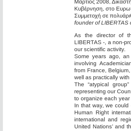
Μάρτιος 2008, Δικαστή
Κυβέρνηση, στο Ευρω
Συμμετοχή σε πολυάριθ
founder of LIBERTAS c
As the director of 
LIBERTAS -, a non-prof
our scientific activity.
Some years ago, an 
involving Academicia
from France, Belgium,
well as practically wi
The “atypical group” 
representing our Count
to organize each year
In that way, we could 
Human Right internati
international and reg
United Nations’ and th