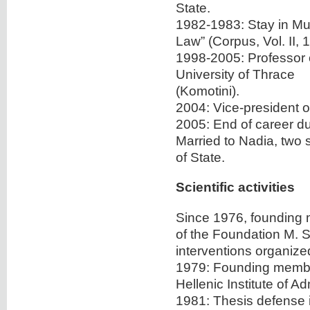
State.
1982-1983: Stay in Mun
Law” (Corpus, Vol. II, 
1998-2005: Professor o
University of Thrace
(Komotini).
2004: Vice-president of
2005: End of career due
Married to Nadia, two 
of State.
Scientific activities
Since 1976, founding 
of the Foundation M. S
interventions organize
1979: Founding member
Hellenic Institute of A
1981: Thesis defense i