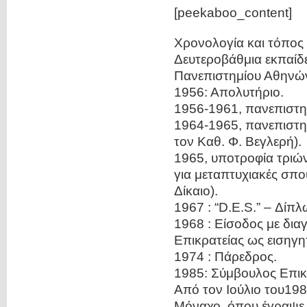
[peekaboo_content]
Χρονολογία και τόπος 
Δευτεροβάθμια εκπαίδε
Πανεπιστημίου Αθηνώ
1956: Απολυτήριο.
1956-1961, πανεπιστη
1964-1965, πανεπιστη
τον Καθ. Φ. Βεγλερή).
1965, υποτροφία τριώ
για μεταπτυχιακές σπο
Δίκαιο).
1967 : “D.E.S.” – Δί
1968 : Είσοδος με δια
Επικρατείας ως εισηγη
1974 : Πάρεδρος.
1985: Σύμβουλος Επικ
Από τον Ιούλιο του19
Μόναχο, όπου έγραψε τ