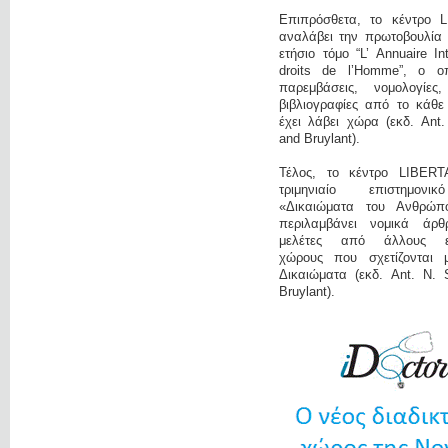
Επιπρόσθετα, το κέντρο 
αναλάβει την πρωτοβουλία 
ετήσιο τόμο “L’ Annuaire In
droits de l’Homme”, ο οπ
παρεμβάσεις, νομολογίες
βιβλιογραφίες από το κάθε
έχει λάβει χώρα (εκδ. Ant
and Bruylant).
Τέλος, το κέντρο LIBERT
τριμηνιαίο επιστημονι
«Δικαιώματα του Ανθρώπ
περιλαμβάνει νομικά άρ
μελέτες από άλλους επ
χώρους που σχετίζονται 
Δικαιώματα (εκδ. Ant. N. 
Bruylant).