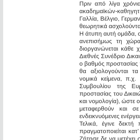
Πριν από λίγα χρόν
ακαδημαϊκών-καθηγη
Γαλλία, Βέλγιο, Γερμα
θεωρητικά ασχολούντα
Η άτυπη αυτή ομάδα, 
ανεπισήμως τη χώρα
διοργανώνεται κάθε χρ
Διεθνές Συνέδριο Δικ
ο βαθμός προστασίας τ
θα αξιολογούνται τα
νομικά κείμενα, π.χ
Συμβουλίου της Ευ
προστασίας του Δικαι
και νομολογία), ώστε 
μεταφερθούν και σε
ενδεικνυόμενες ενέργειε
Τελικά, έγινε δεκτή
πραγματοποιείται κατ’
Ζήτησε δε να μετέχει 