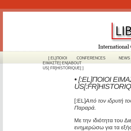
[:EL]ΠOΙΟΙ
CONFERENCES
NEWS
ΕΙΜΑΣΤΕ[:EN]ABOUT
US[:FR]HISTORIQUE[:]
• [:EL]ΠOΙΟΙ ΕΙ
US[:FR]HISTORIQU
[:EL]
Από τον ιδρυτή τ
Παραρά.
Με την ιδιότητα του Δ
ενημερώσω για τα εξής