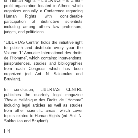
on Human Rights – LIBERTAS – is a non-
profit organization located in Athens which
organizes annually a Conference regarding
Human Rights with considerable
participation of distinctive scientists
including among others law professors,
judges, and politicians.
"LIBERTAS Centre" holds the initiative right
to publish and distribute every year the
Volume “L’ Annuaire International des droits
de l’Homme”, which contains: interventions,
jurisprudences, studies and bibliographies
from each Congress which has been
organized (ed. Ant. N. Sakkoulas and
Bruylant).
In conclusion, LIBERTAS CENTRE
publishes the quarterly legal magazine
“Revue Hellénique des Droits de l’Homme”
including legal articles as well as studies
from other scientific areas, which cover
topics related to Human Rights (ed. Ant. N.
Sakkoulas and Bruylant).
[:fr]