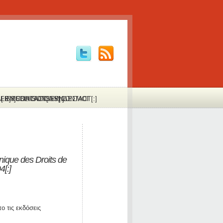
:FR]PUBLICATIONS[:]
Α[:EN]CONTACT[:FR]CONTACT[:]
LINKS
LIAISONS
ΣΥΝΔΕΣΜΟΙ
ique des Droits de
[:]
 τις εκδόσεις