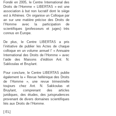
Fondé en 2005, le Centre International des
Droits de l’Homme « LIBERTAS » est une
association à but non lucratif dont le siège
est à Athènes. On organise un Colloque par
an sur une matière précise des Droits de
l’Homme avec la participation de
scientifiques (professeurs et juges) très
connus en Europe.
De plus, le Centre LIBERTAS a pris
l’initiative de publier les Actes de chaque
colloque en un volume annuel l’ « Annuaire
International des Droits de l’Homme » avec
l’aide des Maisons d’édition Ant. N.
Sakkoulas et Bruylant.
Pour conclure, le Centre LIBERTAS publie
également la « Revue hellénique des Droits
de l’Homme », une revue trimestrielle
toujours chez Ant. N. Sakkoulas et
Bruylant, comprenant des articles
juridiques, des études, des jurisprudences
provenant de divers domaines scientifiques
liés aux Droits de l’Homme.
[:EL]