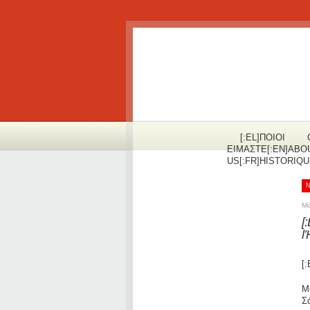
[:EL]ΠOΙΟΙ
ΕΙΜΑΣΤΕ[:EN]ABO
US[:FR]HISTORIQUE
Μά
[
l
[:
Μ
Σ