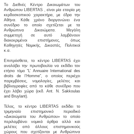
Το Διεθνές Κέντρο Δικαιωμάτων του
Ανθρώπου LIBERTAS , είναι μία εταιρία μη
κερδοσκοπικού χαρακτήρα, με έδρα την
Αθήνα. Κάθε χρόνο διοργανώνει ένα
συνέδριο το οποίο σχετίζεται με τα
Ανθρώπινα Δικαιώματα. Μεγάλη
συμμετοχή σε αυτό λαμβάνουν
διακεκριμένοι επιστήμονες, όπως
Καθηγητές Νομικής, Δικαστές, Πολιτικοί
κ.α.
Επιπρόσθετα, το κέντρο LIBERTAS έχει
αναλάβει την πρωτοβουλία να εκδίδει τον
ετήσιο τόμο “L’ Annuaire International des
droits de l’Homme”, ο οποίος περιέχει
παρεμβάσεις, νομολογίες, μελέτες και
βιβλιογραφίες από το κάθε συνέδριο που
έχει λάβει χώρα (εκδ. Ant. N. Sakkoulas
and Bruylant).
Τέλος, το κέντρο LIBERTAS εκδίδει το
τριμηνιαίο επιστημονικό περιοδικό
«Δικαιώματα του Ανθρώπου» το οποίο
περιλαμβάνει νομικά άρθρα αλλά και
μελέτες από άλλους επιστημονικούς
χώρους που σχετίζονται με Ανθρώπινα