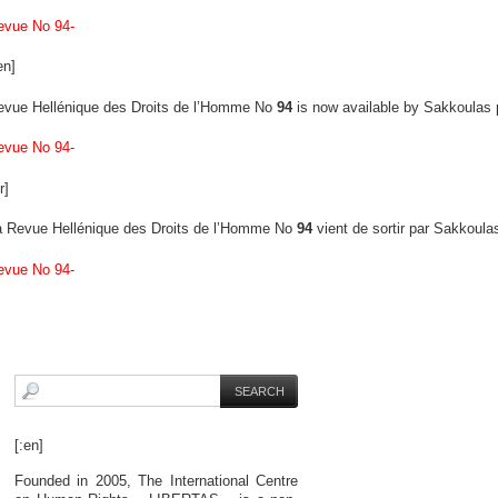
evue Νο 94-
en]
evue Hellénique des Droits de l’Homme Νο
94
is now available by Sakkoulas 
evue Νο 94-
r]
a Revue Hellénique des Droits de l’Homme No
94
vient de sortir par Sakkoula
evue Νο 94-
[:en]
Founded in 2005, The International Centre