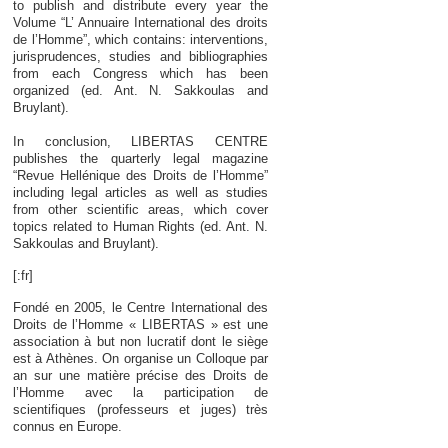
to publish and distribute every year the
Volume “L’ Annuaire International des droits
de l’Homme”, which contains: interventions,
jurisprudences, studies and bibliographies
from each Congress which has been
organized (ed. Ant. N. Sakkoulas and
Bruylant).
In conclusion, LIBERTAS CENTRE
publishes the quarterly legal magazine
“Revue Hellénique des Droits de l’Homme”
including legal articles as well as studies
from other scientific areas, which cover
topics related to Human Rights (ed. Ant. N.
Sakkoulas and Bruylant).
[:fr]
Fondé en 2005, le Centre International des
Droits de l’Homme « LIBERTAS » est une
association à but non lucratif dont le siège
est à Athènes. On organise un Colloque par
an sur une matière précise des Droits de
l’Homme avec la participation de
scientifiques (professeurs et juges) très
connus en Europe.