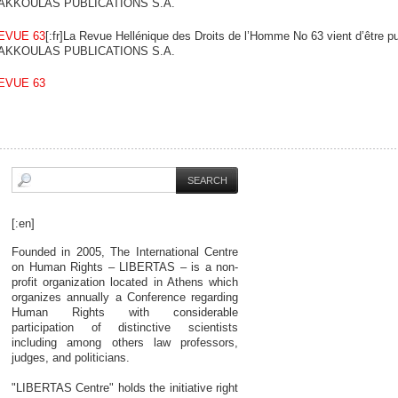
AKKOULAS PUBLICATIONS S.A.
EVUE 63
[:fr]La Revue Hellénique des Droits de l’Homme No 63 vient d’être pu
AKKOULAS PUBLICATIONS S.A.
EVUE 63
[:en]
Founded in 2005, The International Centre
on Human Rights – LIBERTAS – is a non-
profit organization located in Athens which
organizes annually a Conference regarding
Human Rights with considerable
participation of distinctive scientists
including among others law professors,
judges, and politicians.
"LIBERTAS Centre" holds the initiative right