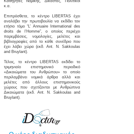
Καθηγητές Νομικής, Δικαστές, Πολιτικοί
κ.α.
Επιπρόσθετα, το κέντρο LIBERTAS έχει
αναλάβει την πρωτοβουλία να εκδίδει τον
ετήσιο τόμο “L’ Annuaire International des
droits de l’Homme”, ο οποίος περιέχει
παρεμβάσεις, νομολογίες, μελέτες και
βιβλιογραφίες από το κάθε συνέδριο που
έχει λάβει χώρα (εκδ. Ant. N. Sakkoulas
and Bruylant).
Τέλος, το κέντρο LIBERTAS εκδίδει το
τριμηνιαίο επιστημονικό περιοδικό
«Δικαιώματα του Ανθρώπου» το οποίο
περιλαμβάνει νομικά άρθρα αλλά και
μελέτες από άλλους επιστημονικούς
χώρους που σχετίζονται με Ανθρώπινα
Δικαιώματα (εκδ. Ant. N. Sakkoulas and
Bruylant).