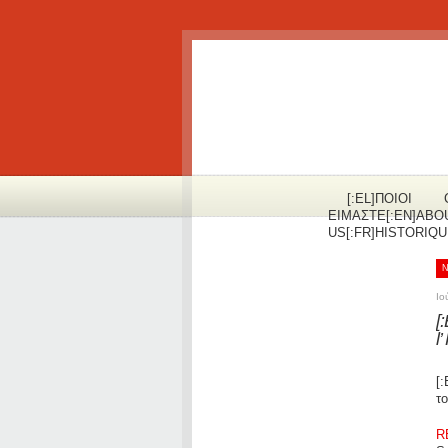
[:EL]ΠOΙΟΙ
ΕΙΜΑΣΤΕ[:EN]ABO
US[:FR]HISTORIQUE
Ιο
[
l
[
τ
R