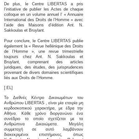
De plus, le Centre LIBERTAS a pris
l’initiative de publier les Actes de chaque
colloque en un volume annuel l’ « Annuaire
International des Droits de l’Homme » avec
l’aide des Maisons d’édition Ant. N.
Sakkoulas et Bruylant.
Pour conclure, le Centre LIBERTAS publie
également la « Revue hellénique des Droits
de l’Homme », une revue trimestrielle
toujours chez Ant. N. Sakkoulas et
Bruylant, comprenant des articles
juridiques, des études, des jurisprudences
provenant de divers domaines scientifiques
liés aux Droits de l’Homme.
[:EL]
Το Διεθνές Κέντρο Δικαιωμάτων του
Ανθρώπου LIBERTAS , είναι μία εταιρία μη
κερδοσκοπικού χαρακτήρα, με έδρα την
Αθήνα. Κάθε χρόνο διοργανώνει ένα
συνέδριο το οποίο σχετίζεται με τα
Ανθρώπινα Δικαιώματα. Μεγάλη
συμμετοχή σε αυτό λαμβάνουν
διακεκριμένοι επιστήμονες, όπως