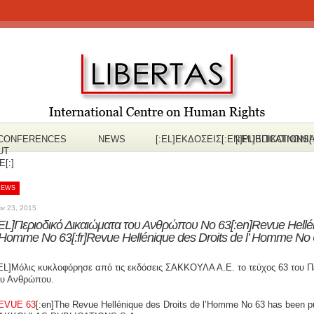
CONFERENCES
NEWS
[:EL]ΕΚΔOΣΕΙΣ[:EN]PUBLICATIONS[
[:EL]ΕΠΙΚΟΙΝΩΝΙ
UT
[:]
NEWS
ύν 23, 2015
:EL]Περιοδικό Δικαιώματα του Ανθρώπου Νο 63[:en]Revue Hellén
’ Homme No 63[:fr]Revue Hellénique des Droits de l’ Homme No 6
:EL]Μόλις κυκλοφόρησε από τις εκδόσεις ΣΑΚΚΟΥΛΑ Α.Ε. το τεύχος 63 του Π
ου Ανθρώπου.
EVUE 63
[:en]The Revue Hellénique des Droits de l’Homme No 63 has been p