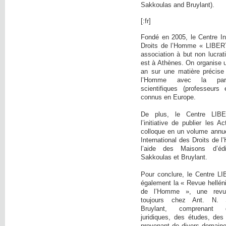
Sakkoulas and Bruylant).
[:fr]
Fondé en 2005, le Centre In
Droits de l’Homme « LIBER
association à but non lucrati
est à Athènes. On organise 
an sur une matière précise
l’Homme avec la parti
scientifiques (professeurs 
connus en Europe.
De plus, le Centre LIB
l’initiative de publier les 
colloque en un volume annue
International des Droits de
l’aide des Maisons d’éd
Sakkoulas et Bruylant.
Pour conclure, le Centre L
également la « Revue hellén
de l’Homme », une revue 
toujours chez Ant. N. 
Bruylant, comprenant 
juridiques, des études, des
provenant de divers domaine