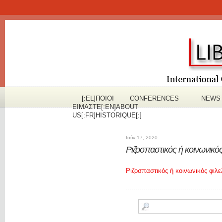
[:EL]ΠOΙΟΙ
CONFERENCES
NEWS
ΕΙΜΑΣΤΕ[:EN]ABOUT
US[:FR]HISTORIQUE[:]
Ιούν 17, 2020
Ριζοσπαστικός ή κοινωνικό
Ριζοσπαστικός ή κοινωνικός φιλε