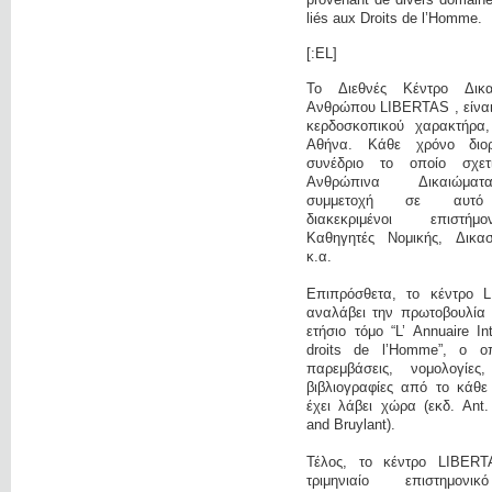
liés aux Droits de l’Homme.
[:EL]
Το Διεθνές Κέντρο Δικ
Ανθρώπου LIBERTAS , είναι 
κερδοσκοπικού χαρακτήρα
Αθήνα. Κάθε χρόνο διο
συνέδριο το οποίο σχετ
Ανθρώπινα Δικαιώμα
συμμετοχή σε αυτό
διακεκριμένοι επιστή
Καθηγητές Νομικής, Δικαστ
κ.α.
Επιπρόσθετα, το κέντρο 
αναλάβει την πρωτοβουλία 
ετήσιο τόμο “L’ Annuaire In
droits de l’Homme”, ο οπ
παρεμβάσεις, νομολογίες
βιβλιογραφίες από το κάθε
έχει λάβει χώρα (εκδ. Ant
and Bruylant).
Τέλος, το κέντρο LIBERT
τριμηνιαίο επιστημονι