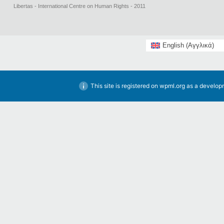
Libertas - International Centre on Human Rights - 2011
English
(
Αγγλικά
)
This site is registered on
wpml.org
as a developm