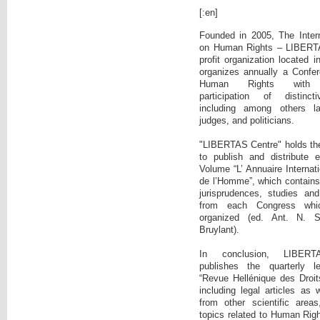
[:en]
Founded in 2005, The Intern
on Human Rights – LIBERTA
profit organization located 
organizes annually a Confer
Human Rights with c
participation of distinct
including among others la
judges, and politicians.
"LIBERTAS Centre" holds the i
to publish and distribute 
Volume “L’ Annuaire Internati
de l’Homme”, which contains:
jurisprudences, studies and
from each Congress wh
organized (ed. Ant. N. 
Bruylant).
In conclusion, LIBE
publishes the quarterly l
“Revue Hellénique des Droi
including legal articles as 
from other scientific area
topics related to Human Righ