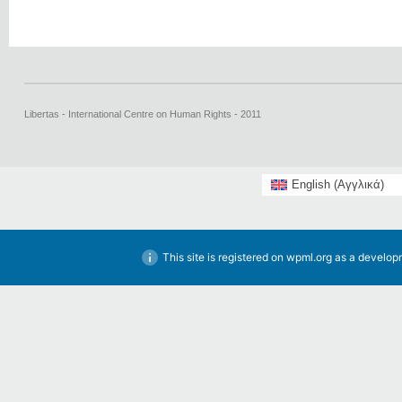
Libertas - International Centre on Human Rights - 2011
English
(
Αγγλικά
)
This site is registered on
wpml.org
as a developm