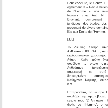
Pour conclure, le Centre L
également la « Revue hellén
de l’Homme », une revue 
toujours chez Ant. N. 
Bruylant, comprenant 
juridiques, des études, des
provenant de divers domaine
liés aux Droits de l’Homme.
[:EL]
Το Διεθνές Κέντρο Δικ
Ανθρώπου LIBERTAS , είναι 
κερδοσκοπικού χαρακτήρα
Αθήνα. Κάθε χρόνο διο
συνέδριο το οποίο σχετ
Ανθρώπινα Δικαιώμα
συμμετοχή σε αυτό
διακεκριμένοι επιστή
Καθηγητές Νομικής, Δικαστ
κ.α.
Επιπρόσθετα, το κέντρο 
αναλάβει την πρωτοβουλία 
ετήσιο τόμο “L’ Annuaire In
droits de l’Homme”, ο οπ