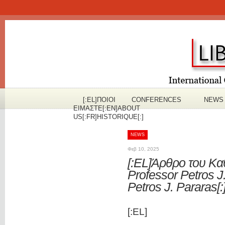
[:EL]ΠOΙΟΙ
CONFERENCES
NEWS
ΕΙΜΑΣΤΕ[:EN]ABOUT
US[:FR]HISTORIQUE[:]
NEWS
Φεβ 10, 2025
[:EL]Άρθρο του Καθ
Professor Petros J.
Petros J. Pararas[:
[:EL]