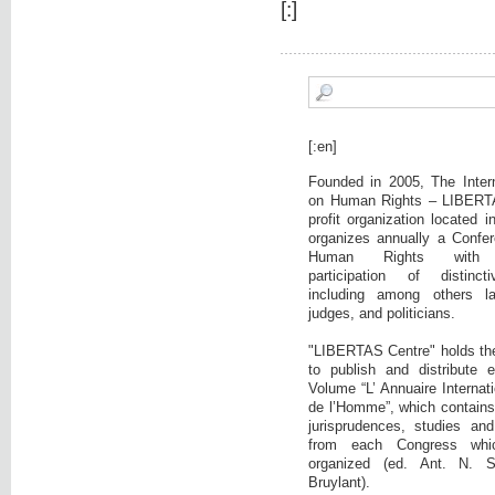
[:]
[:en]
Founded in 2005, The Intern
on Human Rights – LIBERTA
profit organization located 
organizes annually a Confer
Human Rights with c
participation of distinct
including among others la
judges, and politicians.
"LIBERTAS Centre" holds the i
to publish and distribute 
Volume “L’ Annuaire Internati
de l’Homme”, which contains:
jurisprudences, studies and
from each Congress wh
organized (ed. Ant. N. 
Bruylant).