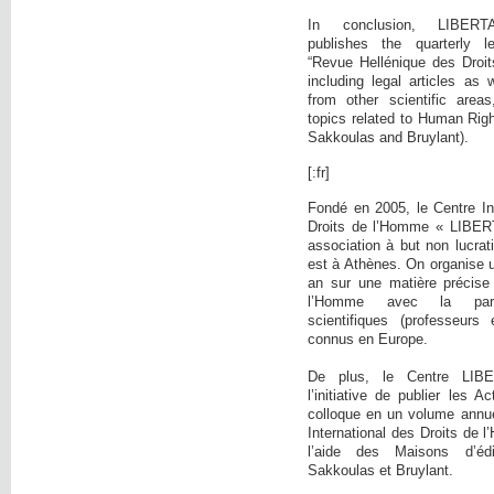
In conclusion, LIBE
publishes the quarterly l
“Revue Hellénique des Droi
including legal articles as 
from other scientific area
topics related to Human Righ
Sakkoulas and Bruylant).
[:fr]
Fondé en 2005, le Centre In
Droits de l’Homme « LIBER
association à but non lucrati
est à Athènes. On organise 
an sur une matière précise
l’Homme avec la parti
scientifiques (professeurs 
connus en Europe.
De plus, le Centre LIB
l’initiative de publier les 
colloque en un volume annue
International des Droits de
l’aide des Maisons d’éd
Sakkoulas et Bruylant.